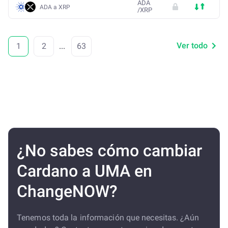
ADA
ADA a XRP
/
XRP
Ver todo
1
2
...
63
¿No sabes cómo cambiar
Cardano a UMA en
ChangeNOW?
Tenemos toda la información que necesitas. ¿Aún