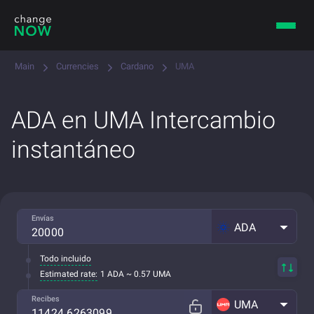
Main
Currencies
Cardano
UMA
ADA en UMA Intercambio
instantáneo
Envías
ADA
Todo incluido
Estimated rate:
1 ADA ~ 0.57 UMA
Recibes
UMA