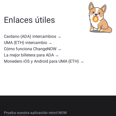
ya sea una stablecoin, un token de utilidad, una
moneda de gobernanza u otro tipo. Las alternativas
comunes incluyen otras criptomonedas con casos de
Enlaces útiles
uso o posiciones en el mercado similares. Consulta
todos los activos disponibles para intercambiar en la
página principal de intercambio
.
Cardano (ADA) intercambios →
UMA (ETH) intercambio →
Cómo funciona ChangeNOW →
La mejor billetera para ADA →
Monedero iOS y Android para UMA (ETH) →
Prueba nuestra aplicación móvil NOW