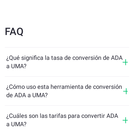
FAQ
¿Qué significa la tasa de conversión de ADA
a UMA?
La tasa de conversión muestra cuántos UMA recibirás
a cambio de ADA. Esta tasa fluctúa según las
¿Cómo uso esta herramienta de conversión
condiciones del mercado, la oferta y la demanda, y la
de ADA a UMA?
liquidez.
Simplemente ingresa la cantidad de ADA que quieres
intercambiar, y la herramienta calculará la cantidad
¿Cuáles son las tarifas para convertir ADA
estimada de UMA que recibirás. Luego, sigue los
a UMA?
pasos para completar la transacción.