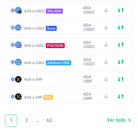
ADA
ADA a USDC
SOLANA
/
USDC
ADA
ADA a USDC
Base
/
USDC
ADA
ADA a USDC
POLYGON
/
USDC
ADA
ADA a USDC
Arbitrum ONE
/
USDC
ADA
ADA a XRP
/
XRP
ADA
ADA a XRP
BSC
/
XRP
Ver todo
1
2
...
63