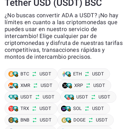
Tether USD (USDT) BSC
¿No buscas convertir ADA a USDT? ¡No hay
límites en cuanto a las criptomonedas que
puedes usar en nuestro servicio de
intercambio! Elige cualquier par de
criptomonedas y disfruta de nuestras tarifas
competitivas, transacciones rápidas y
montos de intercambio precisos.
BTC
USDT
ETH
USDT
XMR
USDT
XRP
USDT
USDT
USDT
USDT
USDT
TRX
USDT
SOL
USDT
BNB
USDT
DOGE
USDT