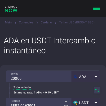
Main
Currencies
Cardano
Tether USD (BUSD-T BSC)
ADA en USDT Intercambio
instantáneo
Envías
ADA
Todo incluido
Estimated rate:
1 ADA ~ 0.19 USDT
Recibes
USDT