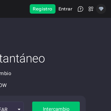
Registro
Entrar
tantáneo
ambio
NOW
Intercambio
EAR