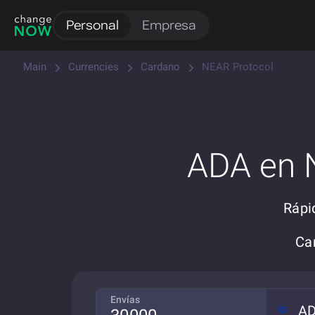
Personal
Empresa
Main
Currencies
Cardano
NEAR Protocol
ADA en 
Rápi
Ca
Envías
A