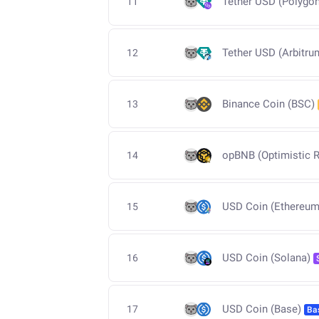
Tether USD (Polygon
11
Tether USD (Arbitru
12
Binance Coin (BSC)
13
opBNB (Optimistic R
14
USD Coin (Ethereum
15
USD Coin (Solana)
16
USD Coin (Base)
17
Ba