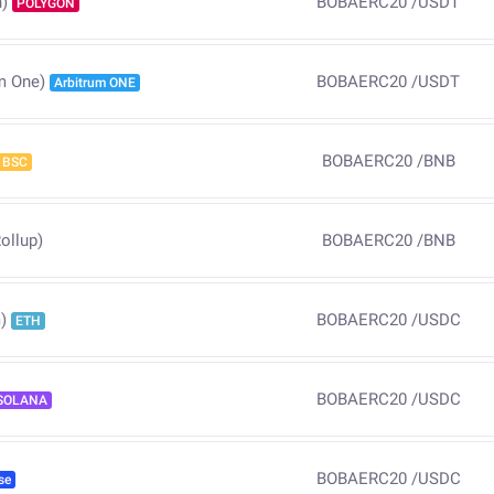
BOBAERC20
/
USDT
)
POLYGON
BOBAERC20
/
USDT
m One)
Arbitrum ONE
BOBAERC20
/
BNB
BSC
ollup)
BOBAERC20
/
BNB
BOBAERC20
/
USDC
)
ETH
BOBAERC20
/
USDC
SOLANA
BOBAERC20
/
USDC
se