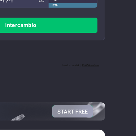
ETH
Intercambio
START FREE