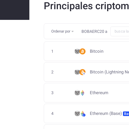
Principales cripto
Ordenar por
BOBAERC20
a
Bitcoin
1
Bitcoin (Lightning N
2
Ethereum
3
Ethereum (Base)
4
Ba