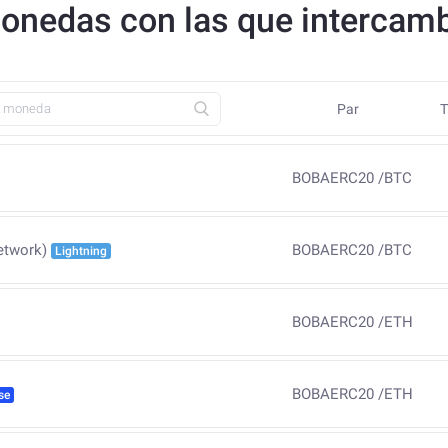
monedas con las que intercam
Par
T
BOBAERC20
/
BTC
BOBAERC20
/
BTC
etwork)
Lightning
BOBAERC20
/
ETH
BOBAERC20
/
ETH
se