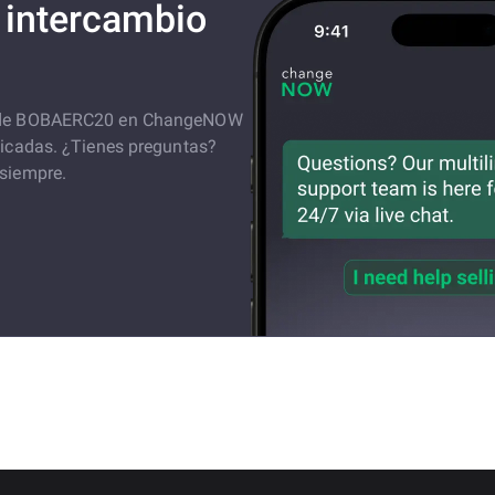
 intercambio
io de BOBAERC20 en ChangeNOW
licadas. ¿Tienes preguntas?
 siempre.