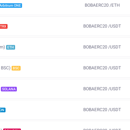
BOBAERC20
/
ETH
Arbitrum ONE
BOBAERC20
/
USDT
TRX
BOBAERC20
/
USDT
um)
ETH
BOBAERC20
/
USDT
 BSC)
BSC
BOBAERC20
/
USDT
SOLANA
BOBAERC20
/
USDT
ON