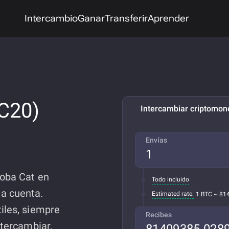
Intercambio
Ganar
Transferir
Aprender
C20)
Intercambiar criptomo
Envías
Boba Cat en
Todo incluido
a cuenta.
Estimated rate:
1 BTC ~ 81
iles, siempre
Recibes
ntercambiar.