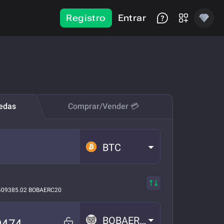
Registro
Entrar
nedas
Comprar/Vender 💳
BTC
409385.02 BOBAERC20
BOBAERC20