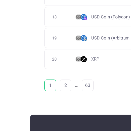
USD Coin (Polygon)
18
USD Coin (Arbitrum
19
XRP
20
1
2
...
63