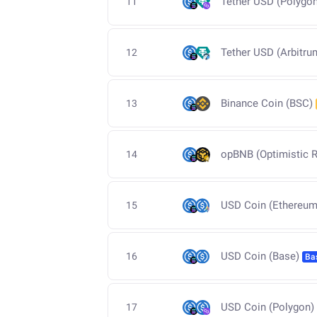
Tether USD (Polygon
11
Tether USD (Arbitru
12
Binance Coin (BSC)
13
opBNB (Optimistic R
14
USD Coin (Ethereum
15
USD Coin (Base)
16
Ba
USD Coin (Polygon)
17