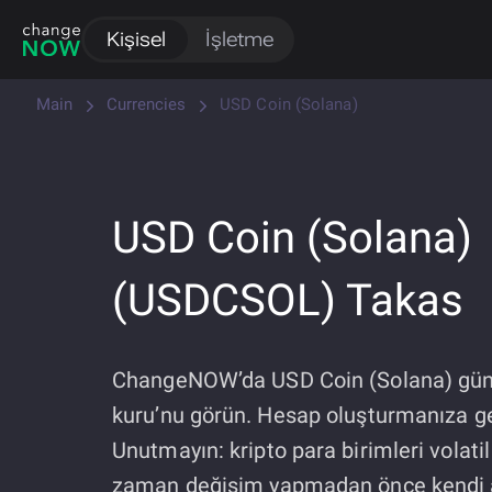
Kişisel
İşletme
Main
Currencies
USD Coin (Solana)
USD Coin (Solana)
(USDCSOL) Takas
ChangeNOW’da USD Coin (Solana) gün
kuru’nu görün. Hesap oluşturmanıza ge
Unutmayın: kripto para birimleri volatil
zaman değişim yapmadan önce kendi a