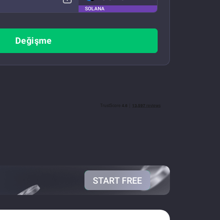
SOLANA
Değişme
START FREE