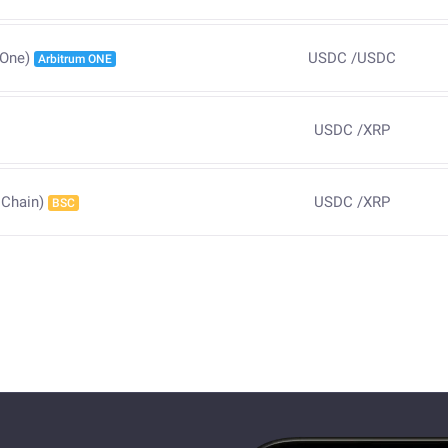
USDC
/
USDC
 One)
Arbitrum ONE
USDC
/
XRP
USDC
/
XRP
 Chain)
BSC