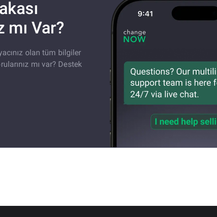
akası
z mı Var?
cınız olan tüm bilgiler
orularınız mı var? Destek