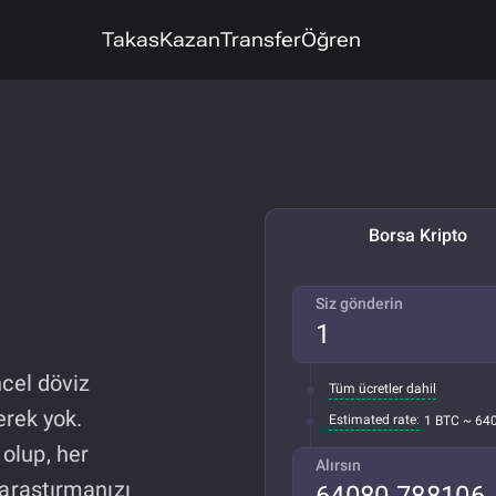
Takas
Kazan
Transfer
Öğren
Borsa Kripto
Siz gönderin
cel döviz
Tüm ücretler dahil
rek yok.
Estimated rate:
1 BTC ~ 64
 olup, her
Alırsın
raştırmanızı