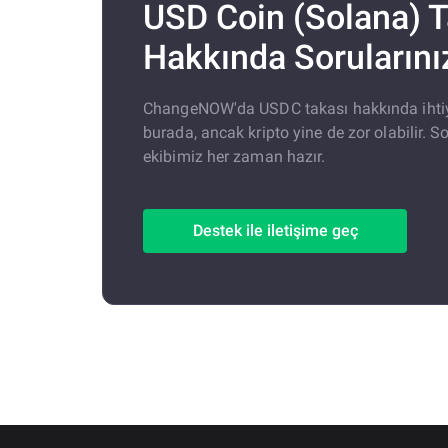
USD Coin (Solana) T
Hakkında Sorularını
ChangeNOW'da USDC takası hakkında ihtiya
burada, ancak kripto yine de zor olabilir. S
ekibimiz her zaman hazır.
Destek ile iletişime geç