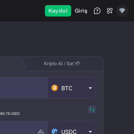
Kaydol
Giriş
Kripto Al / Sat 💳
BTC
080.78 USDC
USDC