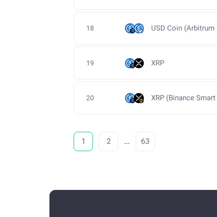
USD Coin (Arbitrum
18
XRP
19
XRP (Binance Smart
20
1
2
...
63