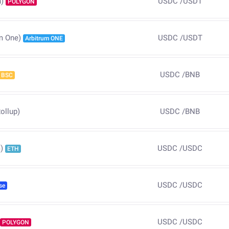
USDC
/
USDT
)
POLYGON
USDC
/
USDT
m One)
Arbitrum ONE
USDC
/
BNB
BSC
ollup)
USDC
/
BNB
USDC
/
USDC
)
ETH
USDC
/
USDC
se
USDC
/
USDC
POLYGON