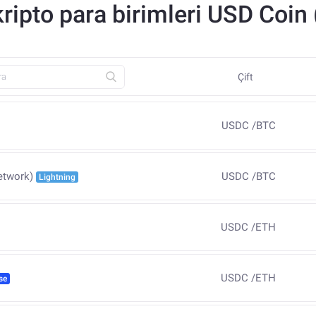
kripto para birimleri USD Coin
Çift
USDC
/
BTC
USDC
/
BTC
etwork)
Lightning
USDC
/
ETH
USDC
/
ETH
se