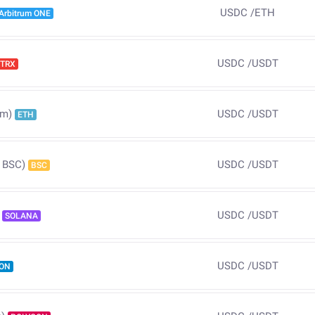
USDC
/
ETH
Arbitrum ONE
USDC
/
USDT
TRX
USDC
/
USDT
um)
ETH
USDC
/
USDT
 BSC)
BSC
USDC
/
USDT
SOLANA
USDC
/
USDT
ON