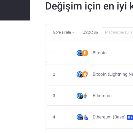
Değişim için en iyi 
Göre sırala
USDC
ile
Bitcoin
1
Bitcoin (Lightning N
2
Ethereum
3
Ethereum (Base)
4
Ba