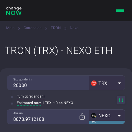
Main
Currencies
TRON
Nexo
TRON (TRX) - NEXO ETH
Siz gönderin
TRX
Tüm ücretler dahil
Estimated rate:
1 TRX ~ 0.44 NEXO
Alırsın
NEXO
ETH