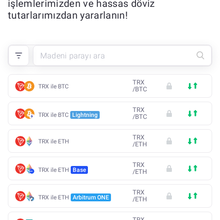
işlemlerimizden ve hassas döviz
tutarlarımızdan yararlanın!
TRX
TRX ile BTC
/
BTC
TRX
TRX ile BTC
Lightning
/
BTC
TRX
TRX ile ETH
/
ETH
TRX
TRX ile ETH
Base
/
ETH
TRX
TRX ile ETH
Arbitrum ONE
/
ETH
TRX