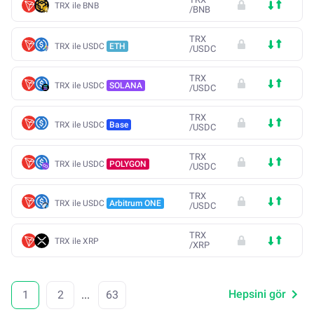
TRX ile BNB
/
BNB
TRX
TRX ile USDC
ETH
/
USDC
TRX
TRX ile USDC
SOLANA
/
USDC
TRX
TRX ile USDC
Base
/
USDC
TRX
TRX ile USDC
POLYGON
/
USDC
TRX
TRX ile USDC
Arbitrum ONE
/
USDC
TRX
TRX ile XRP
/
XRP
Hepsini gör
1
2
...
63