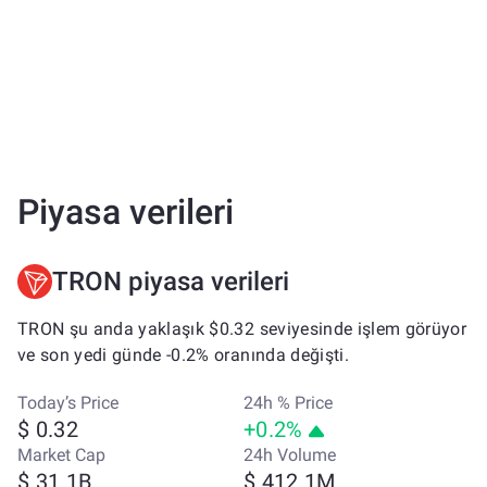
Piyasa verileri
TRON piyasa verileri
TRON şu anda yaklaşık $0.32 seviyesinde işlem görüyor
ve son yedi günde -0.2% oranında değişti.
Today’s Price
24h % Price
$ 0.32
+0.2%
Market Cap
24h Volume
$ 31.1B
$ 412.1M