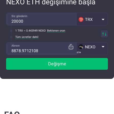
NEXO ETH değişimine başla
Siz gönderin
TRX
1 TRX ~ 0.443949 NEXO
Beklenen oran
Tüm ücretler dahil
Alırsın
NEXO
ETH
Değişme