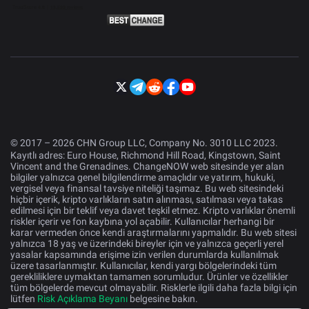
© 2017 – 2026 CHN Group LLC, Company No. 3010 LLC 2023.
Kayıtlı adres: Euro House, Richmond Hill Road, Kingstown, Saint
Vincent and the Grenadines. ChangeNOW web sitesinde yer alan
bilgiler yalnızca genel bilgilendirme amaçlıdır ve yatırım, hukuki,
vergisel veya finansal tavsiye niteliği taşımaz. Bu web sitesindeki
hiçbir içerik, kripto varlıkların satın alınması, satılması veya takas
edilmesi için bir teklif veya davet teşkil etmez. Kripto varlıklar önemli
riskler içerir ve fon kaybına yol açabilir. Kullanıcılar herhangi bir
karar vermeden önce kendi araştırmalarını yapmalıdır. Bu web sitesi
yalnızca 18 yaş ve üzerindeki bireyler için ve yalnızca geçerli yerel
yasalar kapsamında erişime izin verilen durumlarda kullanılmak
üzere tasarlanmıştır. Kullanıcılar, kendi yargı bölgelerindeki tüm
gerekliliklere uymaktan tamamen sorumludur. Ürünler ve özellikler
tüm bölgelerde mevcut olmayabilir. Risklerle ilgili daha fazla bilgi için
lütfen
Risk Açıklama Beyanı
belgesine bakın.