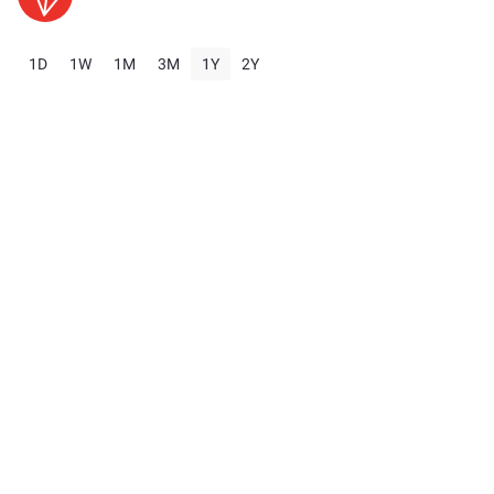
1D
1W
1M
3M
1Y
2Y