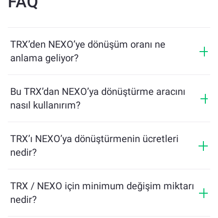
FAQ
TRX’den NEXO’ye dönüşüm oranı ne
anlama geliyor?
Dönüşüm oranı, TRX karşılığında ne kadar NEXO
alacağınızı gösterir. Bu oran piyasa koşulları, arz ve
Bu TRX’dan NEXO’ya dönüştürme aracını
talep ile likiditeye bağlı olarak değişir.
nasıl kullanırım?
Değiştirmek istediğiniz TRX miktarını girin, araç size
alacağınız tahmini NEXO miktarını gösterecektir.
TRX’ı NEXO’ya dönüştürmenin ücretleri
Ardından, işlemi tamamlamak için adımları takip edin.
nedir?
Dönüşüm ücretleri, ağ, likidite ve piyasa koşullarına
göre değişir. ChangeNOW, gizli ücretler olmadan
TRX / NEXO için minimum değişim miktarı
rekabetçi oranlar sunar ve işlem onaylanmadan önce
nedir?
nihai tutar görüntülenir.