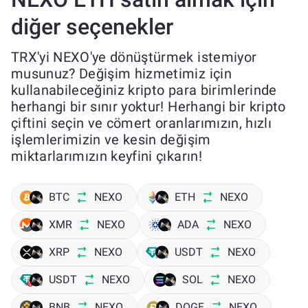
diğer seçenekler
TRX'yi NEXO'ye dönüştürmek istemiyor
musunuz? Değişim hizmetimiz için
kullanabileceğiniz kripto para birimlerinde
herhangi bir sınır yoktur! Herhangi bir kripto
çiftini seçin ve cömert oranlarımızın, hızlı
işlemlerimizin ve kesin değişim
miktarlarımızın keyfini çıkarın!
BTC
NEXO
ETH
NEXO
XMR
NEXO
ADA
NEXO
XRP
NEXO
USDT
NEXO
USDT
NEXO
SOL
NEXO
BNB
NEXO
DOGE
NEXO