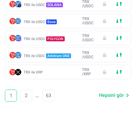
TRX
TRX ile USDC
SOLANA
/
USDC
TRX
TRX ile USDC
Base
/
USDC
TRX
TRX ile USDC
POLYGON
/
USDC
TRX
TRX ile USDC
Arbitrum ONE
/
USDC
TRX
TRX ile XRP
/
XRP
Hepsini gör
1
2
...
63