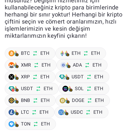
musunuz? Değişim hizmetimiz için
kullanabileceğiniz kripto para birimlerinde
herhangi bir sınır yoktur! Herhangi bir kripto
çiftini seçin ve cömert oranlarımızın, hızlı
işlemlerimizin ve kesin değişim
miktarlarımızın keyfini çıkarın!
BTC
ETH
ETH
ETH
XMR
ETH
ADA
ETH
XRP
ETH
USDT
ETH
USDT
ETH
SOL
ETH
BNB
ETH
DOGE
ETH
LTC
ETH
USDC
ETH
TON
ETH