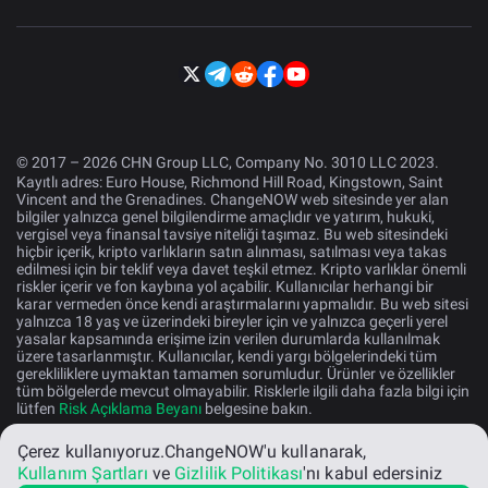
© 2017 – 2026 CHN Group LLC, Company No. 3010 LLC 2023.
Kayıtlı adres: Euro House, Richmond Hill Road, Kingstown, Saint
Vincent and the Grenadines. ChangeNOW web sitesinde yer alan
bilgiler yalnızca genel bilgilendirme amaçlıdır ve yatırım, hukuki,
vergisel veya finansal tavsiye niteliği taşımaz. Bu web sitesindeki
hiçbir içerik, kripto varlıkların satın alınması, satılması veya takas
edilmesi için bir teklif veya davet teşkil etmez. Kripto varlıklar önemli
riskler içerir ve fon kaybına yol açabilir. Kullanıcılar herhangi bir
karar vermeden önce kendi araştırmalarını yapmalıdır. Bu web sitesi
yalnızca 18 yaş ve üzerindeki bireyler için ve yalnızca geçerli yerel
yasalar kapsamında erişime izin verilen durumlarda kullanılmak
üzere tasarlanmıştır. Kullanıcılar, kendi yargı bölgelerindeki tüm
gerekliliklere uymaktan tamamen sorumludur. Ürünler ve özellikler
tüm bölgelerde mevcut olmayabilir. Risklerle ilgili daha fazla bilgi için
lütfen
Risk Açıklama Beyanı
belgesine bakın.
Çerez kullanıyoruz.
ChangeNOW'u kullanarak,
Türk
Kullanım Şartları
ve
Gizlilik Politikası
'nı kabul edersiniz