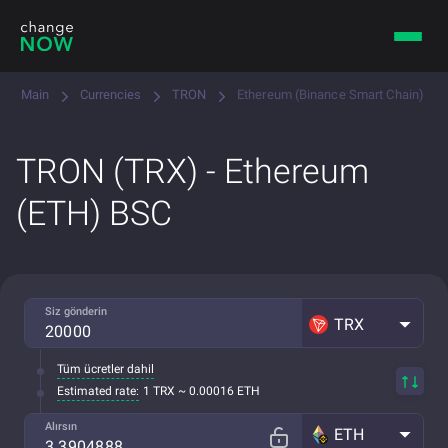
Main
Currencies
TRON
Ethereum (Binance Smart Chain)
TRON (TRX) - Ethereum
(ETH) BSC
Siz gönderin
TRX
Tüm ücretler dahil
Estimated rate:
1 TRX ~ 0.00016 ETH
Alırsın
ETH