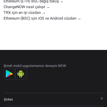
Ethereum (ETH) BSC değiş tokuş →
ChangeNOW nasıl çalışır →
TRX için en iyi cüzdan →
Ethereum (BSC) için iOS ve Android cüzdan →
Şimdi mobil uygulamamızı deneyin NOW
Şirket