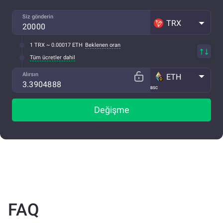
Siz gönderin
TRX
1 TRX ~ 0.00017 ETH
Beklenen oran
Tüm ücretler dahil
Alırsın
ETH
BSC
Değişme
FAQ