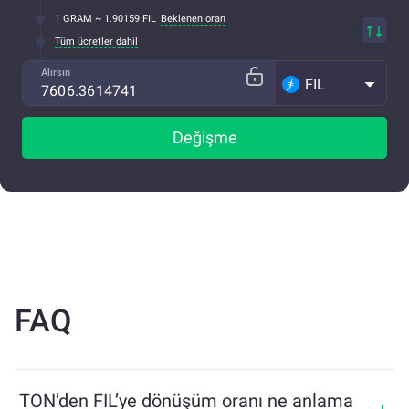
1 GRAM ~ 1.90159 FIL
Beklenen oran
Tüm ücretler dahil
Alırsın
FIL
Değişme
FAQ
TON’den FIL’ye dönüşüm oranı ne anlama