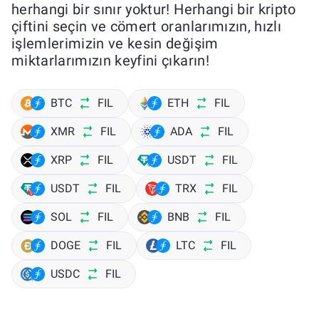
herhangi bir sınır yoktur! Herhangi bir kripto
çiftini seçin ve cömert oranlarımızın, hızlı
işlemlerimizin ve kesin değişim
miktarlarımızın keyfini çıkarın!
BTC
FIL
ETH
FIL
XMR
FIL
ADA
FIL
XRP
FIL
USDT
FIL
USDT
FIL
TRX
FIL
SOL
FIL
BNB
FIL
DOGE
FIL
LTC
FIL
USDC
FIL