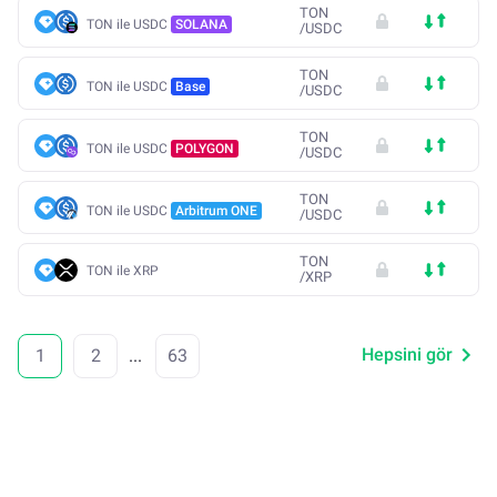
TON
TON ile USDC
SOLANA
/
USDC
TON
TON ile USDC
Base
/
USDC
TON
TON ile USDC
POLYGON
/
USDC
TON
TON ile USDC
Arbitrum ONE
/
USDC
TON
TON ile XRP
/
XRP
Hepsini gör
1
2
...
63