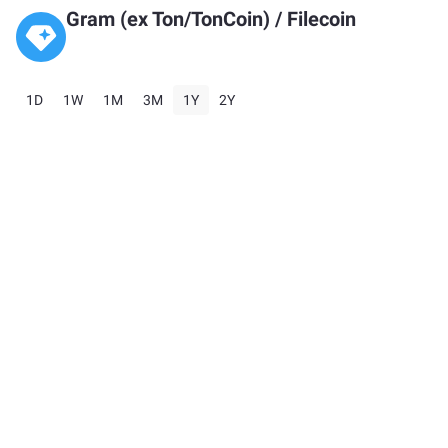
Gram (ex Ton/TonCoin)
/
Filecoin
1D
1W
1M
3M
1Y
2Y