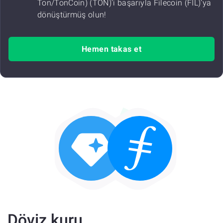
Ton/TonCoin) (TON)’i başarıyla Filecoin (FIL)’ya
dönüştürmüş olun!
Hemen takas et
Döviz kuru