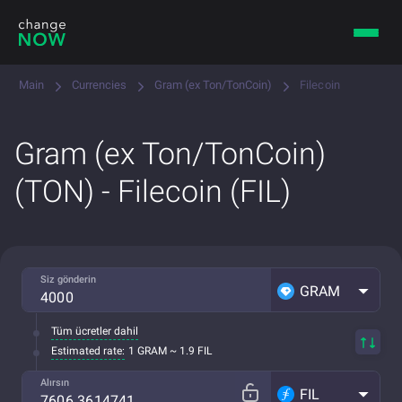
Main
Currencies
Gram (ex Ton/TonCoin)
Filecoin
Gram (ex Ton/TonCoin)
(TON) - Filecoin (FIL)
Siz gönderin
GRAM
Tüm ücretler dahil
Estimated rate:
1 GRAM ~ 1.9 FIL
Alırsın
FIL