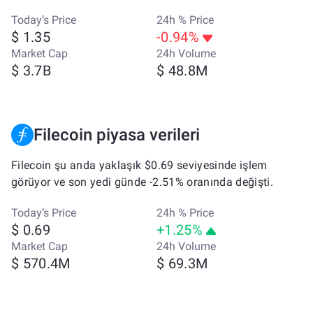
Today’s Price
24h % Price
$ 1.35
-0.94%
Market Cap
24h Volume
$ 3.7B
$ 48.8M
Filecoin piyasa verileri
Filecoin şu anda yaklaşık $0.69 seviyesinde işlem
görüyor ve son yedi günde -2.51% oranında değişti.
Today’s Price
24h % Price
$ 0.69
+1.25%
Market Cap
24h Volume
$ 570.4M
$ 69.3M