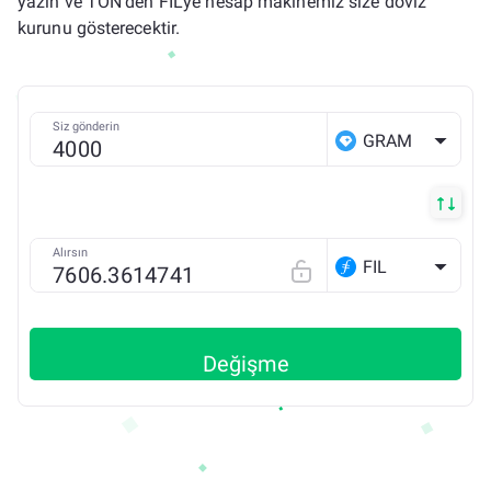
yazın ve TON'den FIL'ye hesap makinemiz size döviz
kurunu gösterecektir.
Siz gönderin
GRAM
Alırsın
FIL
Değişme