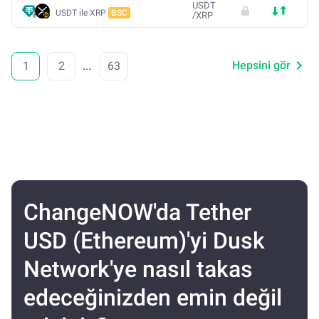
USDT
USDT ile XRP
BSC
/
XRP
Hepsini gör
1
2
...
63
ChangeNOW'da Tether
USD (Ethereum)'yi Dusk
Network'ye nasıl takas
edeceğinizden emin değil