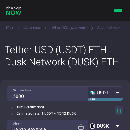
Main
Currencies
Tether USD (Ethereum)
Dusk Network
Tether USD (USDT) ETH -
Dusk Network (DUSK) ETH
Siz gönderin
USDT
ETH
Tüm ücretler dahil
Estimated rate:
1 USDT ~ 15.12 DUSK
Alırsın
DUSK