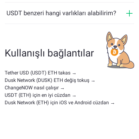
USDT fiyatı son 24 saatte +0.03% değişti.
transfer etmesini sağlayan çok zincirli bir bridge
USDT benzeri hangi varlıkları alabilirim?
çözümü sunar.
USDT ile benzer varlıklar, kategorisine bağlıdır — bir
stablecoin, yardımcı token, yönetişim coin'i veya başka
bir tür olup olmadığı. Yaygın alternatifler, benzer
kullanım durumlarına veya piyasa konumlarına sahip
Kullanışlı bağlantılar
diğer kripto paralardır. Tüm mevcut varlıkları
ana
değişim sayfasında
kontrol edin.
Tether USD (USDT) ETH takas →
Dusk Network (DUSK) ETH değiş tokuş →
ChangeNOW nasıl çalışır →
USDT (ETH) için en iyi cüzdan →
Dusk Network (ETH) için iOS ve Android cüzdan →