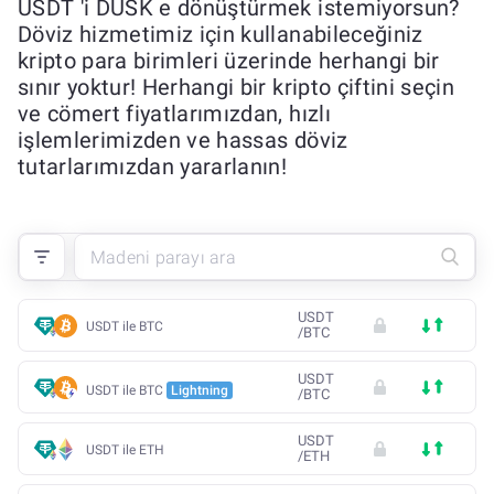
USDT 'i DUSK e dönüştürmek istemiyorsun?
Döviz hizmetimiz için kullanabileceğiniz
kripto para birimleri üzerinde herhangi bir
sınır yoktur! Herhangi bir kripto çiftini seçin
ve cömert fiyatlarımızdan, hızlı
işlemlerimizden ve hassas döviz
tutarlarımızdan yararlanın!
USDT
USDT ile BTC
/
BTC
USDT
USDT ile BTC
Lightning
/
BTC
USDT
USDT ile ETH
/
ETH