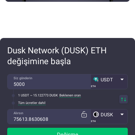
Dusk Network (DUSK) ETH
değişimine başla
Siz gönderin
USDT
ETH
1 USDT ~ 15.122773 DUSK
Beklenen oran
Tüm ücretler dahil
Alırsın
DUSK
ETH
Değişme