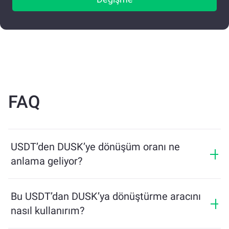
FAQ
USDT’den DUSK’ye dönüşüm oranı ne
anlama geliyor?
Dönüşüm oranı, USDT karşılığında ne kadar DUSK
alacağınızı gösterir. Bu oran piyasa koşulları, arz ve
Bu USDT’dan DUSK’ya dönüştürme aracını
talep ile likiditeye bağlı olarak değişir.
nasıl kullanırım?