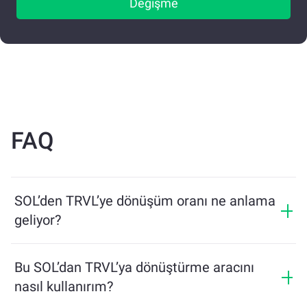
Değişme
FAQ
SOL’den TRVL’ye dönüşüm oranı ne anlama
geliyor?
Dönüşüm oranı, SOL karşılığında ne kadar TRVL
alacağınızı gösterir. Bu oran piyasa koşulları, arz ve
Bu SOL’dan TRVL’ya dönüştürme aracını
talep ile likiditeye bağlı olarak değişir.
nasıl kullanırım?