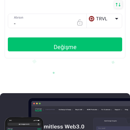
Alırsın
TRVL
ETH
Değişme