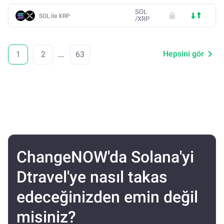
SOL
SOL ile XRP
/
XRP
Hepsini gör
1
2
...
63
ChangeNOW'da Solana'yi
Dtravel'ye nasıl takas
edeceğinizden emin değil
misiniz?