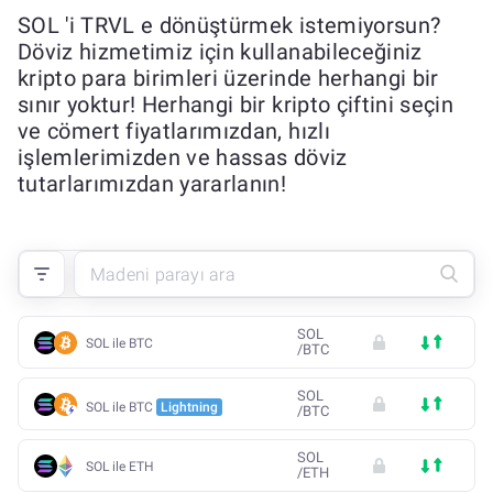
SOL 'i TRVL e dönüştürmek istemiyorsun?
Döviz hizmetimiz için kullanabileceğiniz
kripto para birimleri üzerinde herhangi bir
sınır yoktur! Herhangi bir kripto çiftini seçin
ve cömert fiyatlarımızdan, hızlı
işlemlerimizden ve hassas döviz
tutarlarımızdan yararlanın!
SOL
SOL ile BTC
/
BTC
SOL
SOL ile BTC
Lightning
/
BTC
SOL
SOL ile ETH
/
ETH