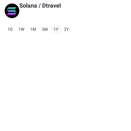
Solana
/
Dtravel
1D
1W
1M
3M
1Y
2Y