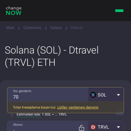
Main
Currencies
Solana
Dtravel
Solana (SOL) - Dtravel
(TRVL) ETH
Siz gönderin
SOL
Tutar hesaplama başarısız.
Lütfen yenilemeyi deneyin
Tüm ücretler dahil
Estimated rate:
1 SOL ~ ... TRVL
Alırsın
TRVL