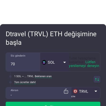
Dtravel (TRVL) ETH değişimine
başla
Siz gönderin
Tutar hesaplama
başarısız.
Lütfen
SOL
yenilemeyi deneyin
1 SOL ~ ... TRVL
Beklenen oran
Tüm ücretler dahil
Alırsın
TRVL
ETH