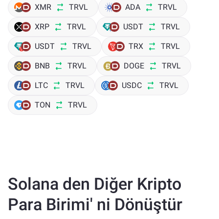
XMR
TRVL
ADA
TRVL
XRP
TRVL
USDT
TRVL
USDT
TRVL
TRX
TRVL
BNB
TRVL
DOGE
TRVL
LTC
TRVL
USDC
TRVL
TON
TRVL
Solana den Diğer Kripto
Para Birimi' ni Dönüştür