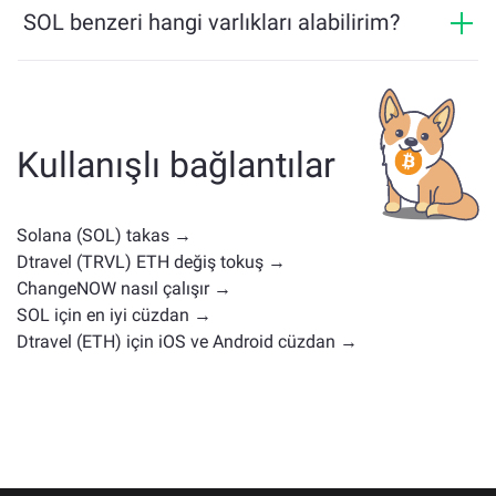
SOL benzeri hangi varlıkları alabilirim?
çözümü sunar.
SOL ile benzer varlıklar, kategorisine bağlıdır — bir
stablecoin, yardımcı token, yönetişim coin'i veya başka
bir tür olup olmadığı. Yaygın alternatifler, benzer
kullanım durumlarına veya piyasa konumlarına sahip
Kullanışlı bağlantılar
diğer kripto paralardır. Tüm mevcut varlıkları
ana
değişim sayfasında
kontrol edin.
Solana (SOL) takas →
Dtravel (TRVL) ETH değiş tokuş →
ChangeNOW nasıl çalışır →
SOL için en iyi cüzdan →
Dtravel (ETH) için iOS ve Android cüzdan →