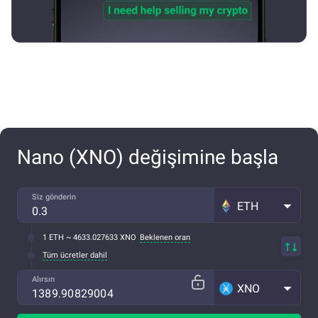
Nano (XNO) değişimine başla
Siz gönderin
ETH
1 ETH ~ 4633.027633 XNO
Beklenen oran
Tüm ücretler dahil
Alırsın
XNO