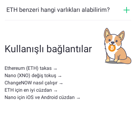
ETH fiyatı son 24 saatte +0.69% değişti.
transfer etmesini sağlayan çok zincirli bir bridge
ETH benzeri hangi varlıkları alabilirim?
çözümü sunar.
ETH ile benzer varlıklar, kategorisine bağlıdır — bir
stablecoin, yardımcı token, yönetişim coin'i veya başka
bir tür olup olmadığı. Yaygın alternatifler, benzer
kullanım durumlarına veya piyasa konumlarına sahip
Kullanışlı bağlantılar
diğer kripto paralardır. Tüm mevcut varlıkları
ana
değişim sayfasında
kontrol edin.
Ethereum (ETH) takas →
Nano (XNO) değiş tokuş →
ChangeNOW nasıl çalışır →
ETH için en iyi cüzdan →
Nano için iOS ve Android cüzdan →