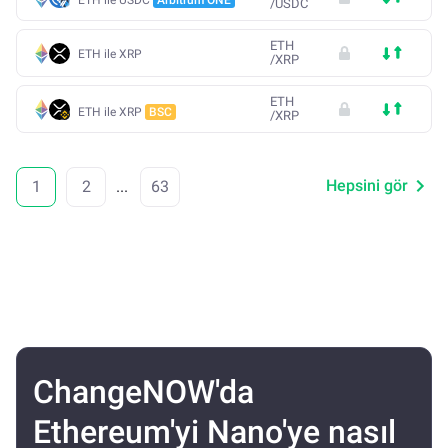
/
USDC
ETH
ETH ile XRP
/
XRP
ETH
ETH ile XRP
BSC
/
XRP
Hepsini gör
1
2
...
63
ChangeNOW'da
Ethereum'yi Nano'ye nasıl