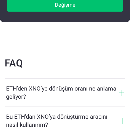
Değişme
FAQ
ETH’den XNO’ye dönüşüm oranı ne anlama
geliyor?
Dönüşüm oranı, ETH karşılığında ne kadar XNO
alacağınızı gösterir. Bu oran piyasa koşulları, arz ve
Bu ETH’dan XNO’ya dönüştürme aracını
talep ile likiditeye bağlı olarak değişir.
nasıl kullanırım?