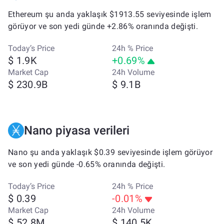
Ethereum şu anda yaklaşık $1913.55 seviyesinde işlem
görüyor ve son yedi günde +2.86% oranında değişti.
Today’s Price
24h % Price
$ 1.9K
+0.69%
Market Cap
24h Volume
$ 230.9B
$ 9.1B
Nano piyasa verileri
Nano şu anda yaklaşık $0.39 seviyesinde işlem görüyor
ve son yedi günde -0.65% oranında değişti.
Today’s Price
24h % Price
$ 0.39
-0.01%
Market Cap
24h Volume
$ 52.8M
$ 140.5K