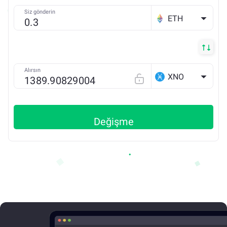
Siz gönderin
ETH
Alırsın
XNO
Değişme