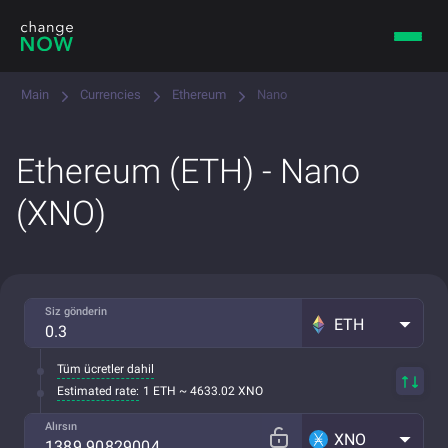
Main
Currencies
Ethereum
Nano
Ethereum (ETH) - Nano
(XNO)
Siz gönderin
ETH
Tüm ücretler dahil
Estimated rate:
1 ETH ~ 4633.02 XNO
Alırsın
XNO