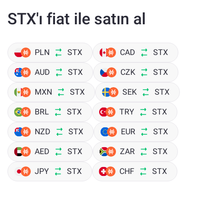
STX'ı fiat ile satın al
PLN
STX
CAD
STX
AUD
STX
CZK
STX
MXN
STX
SEK
STX
BRL
STX
TRY
STX
NZD
STX
EUR
STX
AED
STX
ZAR
STX
JPY
STX
CHF
STX