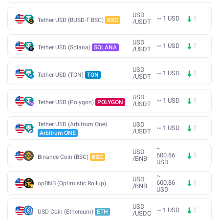
USD
~
1
USD
Tether USD (BUSD-T BSC)
BSC
/
USDT
USD
~
1
USD
Tether USD (Solana)
SOLANA
/
USDT
USD
~
1
USD
Tether USD (TON)
TON
/
USDT
USD
~
1
USD
Tether USD (Polygon)
POLYGON
/
USDT
Tether USD (Arbitrum One)
USD
~
1
USD
/
USDT
Arbitrum ONE
~
USD
600.86
Binance Coin (BSC)
BSC
/
BNB
USD
~
USD
600.86
opBNB (Optimistic Rollup)
/
BNB
USD
USD
~
1
USD
USD Coin (Ethereum)
ETH
/
USDC