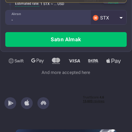
Satmak
Almak
Estimated rate:
1 STX ~ ... USD
Alırsın
STX
Satın Almak
And more accepted here