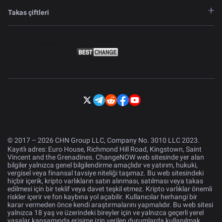
Takas çiftleri
© 2017 – 2026 CHN Group LLC, Company No. 3010 LLC 2023.
Kayıtlı adres: Euro House, Richmond Hill Road, Kingstown, Saint
Vincent and the Grenadines. ChangeNOW web sitesinde yer alan
bilgiler yalnızca genel bilgilendirme amaçlıdır ve yatırım, hukuki,
vergisel veya finansal tavsiye niteliği taşımaz. Bu web sitesindeki
hiçbir içerik, kripto varlıkların satın alınması, satılması veya takas
edilmesi için bir teklif veya davet teşkil etmez. Kripto varlıklar önemli
riskler içerir ve fon kaybına yol açabilir. Kullanıcılar herhangi bir
karar vermeden önce kendi araştırmalarını yapmalıdır. Bu web sitesi
yalnızca 18 yaş ve üzerindeki bireyler için ve yalnızca geçerli yerel
yasalar kapsamında erişime izin verilen durumlarda kullanılmak