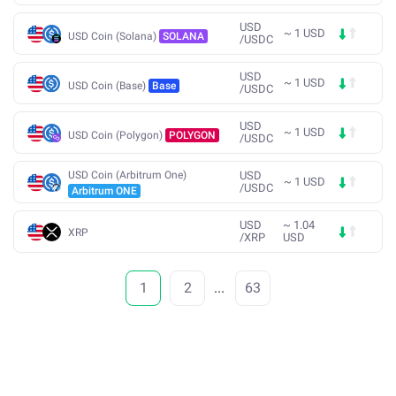
USD
~
1
USD
USD Coin (Solana)
SOLANA
/
USDC
USD
~
1
USD
USD Coin (Base)
Base
/
USDC
USD
~
1
USD
USD Coin (Polygon)
POLYGON
/
USDC
USD Coin (Arbitrum One)
USD
~
1
USD
/
USDC
Arbitrum ONE
USD
~
1.04
XRP
/
XRP
USD
1
2
...
63