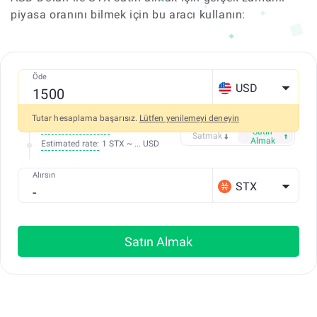
piyasa oranını bilmek için bu aracı kullanın:
Öde
USD
Tutar hesaplama başarısız.
Lütfen yenilemeyi deneyin
Tüm ücretler dahil
Satın
Satmak
Almak
Estimated rate:
1 STX ~ ... USD
Alırsın
STX
Satın Almak