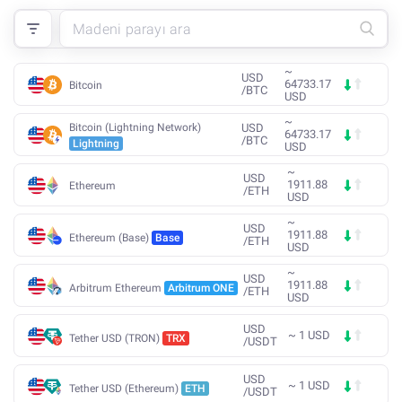
~
USD
64733.17
Bitcoin
/
BTC
USD
~
Bitcoin (Lightning Network)
USD
64733.17
/
BTC
Lightning
USD
~
USD
1911.88
Ethereum
/
ETH
USD
~
USD
1911.88
Ethereum (Base)
Base
/
ETH
USD
~
USD
1911.88
Arbitrum Ethereum
Arbitrum ONE
/
ETH
USD
USD
~
1
USD
Tether USD (TRON)
TRX
/
USDT
USD
~
1
USD
Tether USD (Ethereum)
ETH
/
USDT