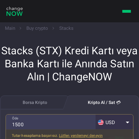
Main
Buy crypto
Stacks
Stacks (STX) Kredi Kartı veya
Banka Kartı ile Anında Satın
Alın | ChangeNOW
Borsa Kripto
Kripto Al / Sat 💳
Öde
USD
Tutar hesaplama başarısız.
Lütfen yenilemeyi deneyin
Tüm ücretler dahil
Satın