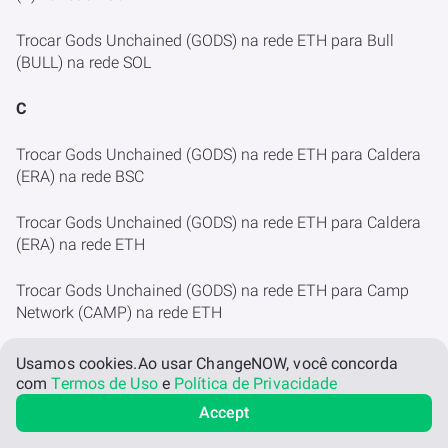
Trocar Gods Unchained (GODS) na rede ETH para Bull
(BULL) na rede SOL
C
Trocar Gods Unchained (GODS) na rede ETH para Caldera
(ERA) na rede BSC
Trocar Gods Unchained (GODS) na rede ETH para Caldera
(ERA) na rede ETH
Trocar Gods Unchained (GODS) na rede ETH para Camp
Network (CAMP) na rede ETH
Trocar Gods Unchained (GODS) na rede ETH para Canton
Usamos cookies.
Ao usar ChangeNOW, você concorda
(CC) na rede CANTON
com
Termos de Uso
e
Política de Privacidade
Accept
Trocar Gods Unchained (GODS) na rede ETH para Cap