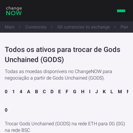
Main
Currencies
All currencies to exchange
Pairs
Todos os ativos para trocar de Gods
Unchained (GODS)
Todas as moedas disponíveis no ChangeNOW para
negociação a partir de Gods Unchained (GODS).
0
1
4
A
B
C
D
E
F
G
H
I
J
K
L
M
N
0
Trocar Gods Unchained (GODS) na rede ETH para 0G (0G)
na rede BSC