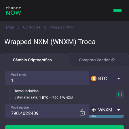
Main
Currencies
Wrapped NXM
Wrapped NXM (WNXM) Troca
Câmbio Criptográfico
Comprar/Vender 💳
Você envia
BTC
Taxas incluídas
Estimated rate:
1 BTC ~ 790.4 WNXM
Você recebe
WNXM
ETH