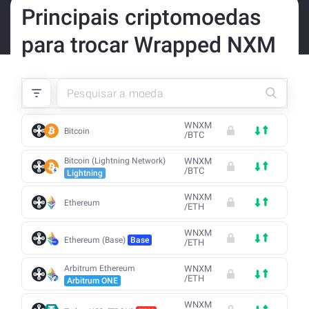
Principais criptomoedas
para trocar Wrapped NXM
WNXM
Bitcoin
/
BTC
Bitcoin (Lightning Network)
WNXM
/
BTC
Lightning
WNXM
Ethereum
/
ETH
WNXM
Ethereum (Base)
Base
/
ETH
Arbitrum Ethereum
WNXM
/
ETH
Arbitrum ONE
WNXM