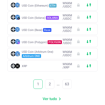
WNXM
USD Coin (Ethereum)
ETH
/
USDC
WNXM
USD Coin (Solana)
SOLANA
/
USDC
WNXM
USD Coin (Base)
Base
/
USDC
WNXM
USD Coin (Polygon)
POLYGON
/
USDC
USD Coin (Arbitrum One)
WNXM
/
USDC
Arbitrum ONE
WNXM
XRP
/
XRP
1
2
...
63
Ver tudo