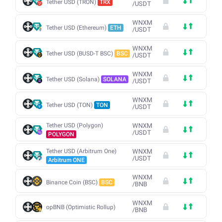
Tether USD (TRON)
TRX
/
USDT
WNXM
Tether USD (Ethereum)
ETH
/
USDT
WNXM
Tether USD (BUSD-T BSC)
BSC
/
USDT
WNXM
Tether USD (Solana)
SOLANA
/
USDT
WNXM
Tether USD (TON)
TON
/
USDT
Tether USD (Polygon)
WNXM
/
USDT
POLYGON
Tether USD (Arbitrum One)
WNXM
/
USDT
Arbitrum ONE
WNXM
Binance Coin (BSC)
BSC
/
BNB
WNXM
opBNB (Optimistic Rollup)
/
BNB