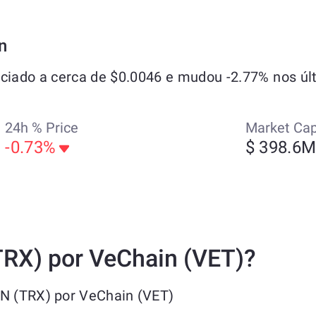
n
iado a cerca de $0.0046 e mudou -2.77% nos últ
24h % Price
Market Ca
-0.73%
$ 398.6
TRX) por VeChain (VET)?
ON (TRX) por VeChain (VET)