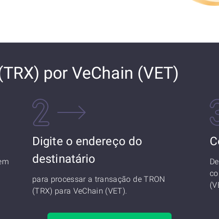
(TRX) por VeChain (VET)
Digite o endereço do
C
destinatário
 em
De
co
para processar a transação de TRON
(V
(TRX) para VeChain (VET).