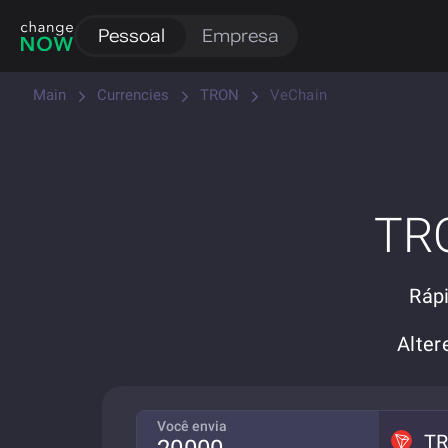
Pessoal
Empresa
Main
Currencies
TRON
VeChain
TRO
Ráp
Alte
Você envia
T