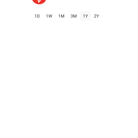
1D
1W
1M
3M
1Y
2Y