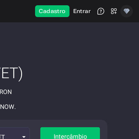
Cadastro
Entrar
VET)
TRON
eNOW.
Intercâmbio
ET