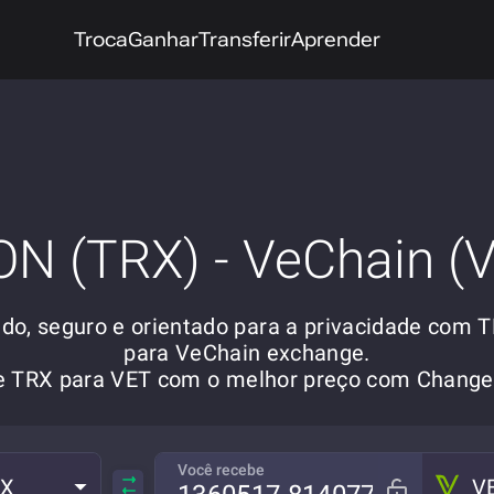
Troca
Ganhar
Transferir
Aprender
N (TRX) - VeChain (
ido, seguro e orientado para a privacidade com 
para VeChain exchange.
re TRX para VET com o melhor preço com Chang
Você recebe
RX
V