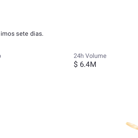
imos sete dias.
p
24h Volume
M
$ 6.4M