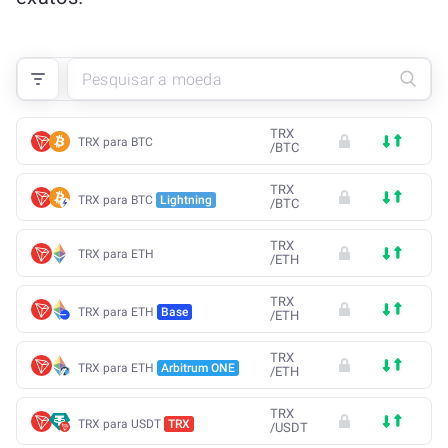
TRX
TRX para BTC
/
BTC
TRX
TRX para BTC
Lightning
/
BTC
TRX
TRX para ETH
/
ETH
TRX
TRX para ETH
Base
/
ETH
TRX
TRX para ETH
Arbitrum ONE
/
ETH
TRX
TRX para USDT
TRX
/
USDT