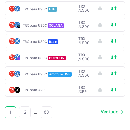
TRX
TRX para USDC
ETH
/
USDC
TRX
TRX para USDC
SOLANA
/
USDC
TRX
TRX para USDC
Base
/
USDC
TRX
TRX para USDC
POLYGON
/
USDC
TRX
TRX para USDC
Arbitrum ONE
/
USDC
TRX
TRX para XRP
/
XRP
Ver tudo
1
2
...
63