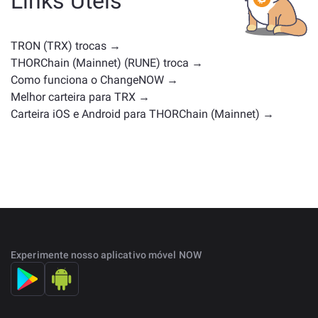
Links Úteis
com casos de uso ou posições de mercado
semelhantes. Confira todos os ativos disponíveis para
troca na
página principal de troca
.
TRON (TRX) trocas →
THORChain (Mainnet) (RUNE) troca →
Como funciona o ChangeNOW →
Melhor carteira para TRX →
Carteira iOS e Android para THORChain (Mainnet) →
Experimente nosso aplicativo móvel NOW