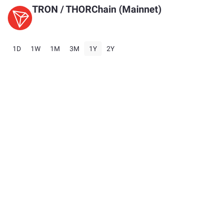
TRON
/
THORChain (Mainnet)
1D
1W
1M
3M
1Y
2Y