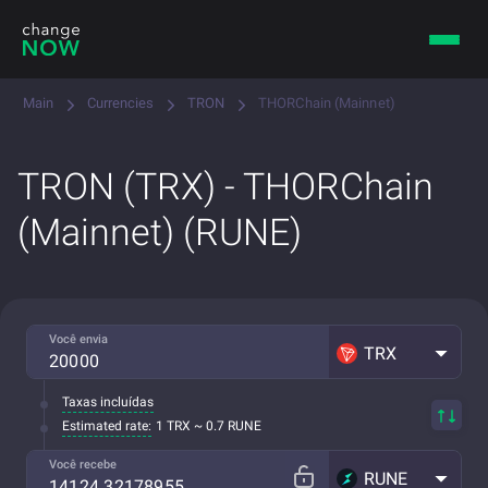
Main
Currencies
TRON
THORChain (Mainnet)
TRON (TRX) - THORChain
(Mainnet) (RUNE)
Você envia
TRX
Taxas incluídas
Estimated rate:
1 TRX ~ 0.7 RUNE
Você recebe
RUNE