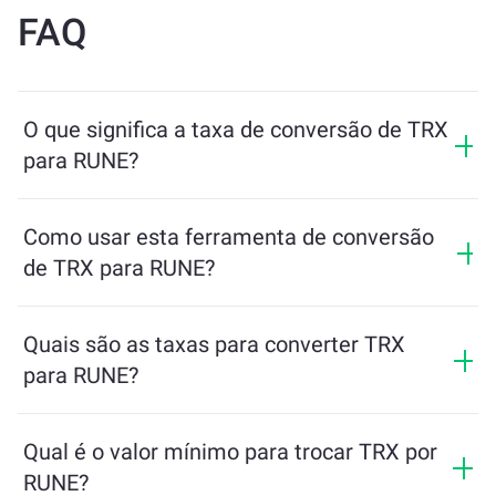
FAQ
O que significa a taxa de conversão de TRX
para RUNE?
A taxa de conversão mostra quanto de RUNE você
receberá em troca de TRX. Essa taxa varia de acordo
Como usar esta ferramenta de conversão
com as condições de mercado, a oferta e a demanda, e
de TRX para RUNE?
a liquidez.
Basta inserir a quantidade de TRX que deseja trocar e
a ferramenta calculará o valor estimado de RUNE que
Quais são as taxas para converter TRX
você receberá. Depois, siga os passos para concluir a
para RUNE?
transação.
As taxas de câmbio variam de acordo com a rede, a
liquidez e as condições de mercado. O ChangeNOW
Qual é o valor mínimo para trocar TRX por
oferece taxas competitivas sem cobranças ocultas, e o
RUNE?