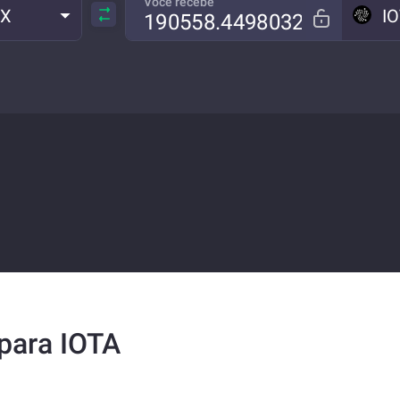
Você recebe
RX
I
para IOTA