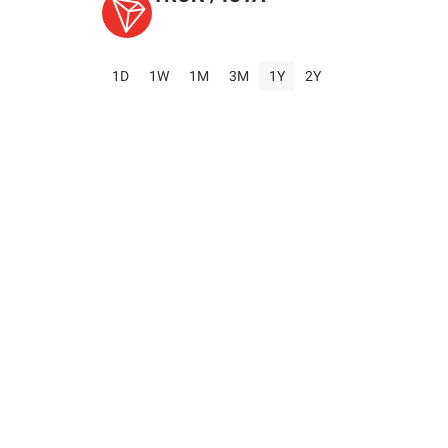
1D
1W
1M
3M
1Y
2Y