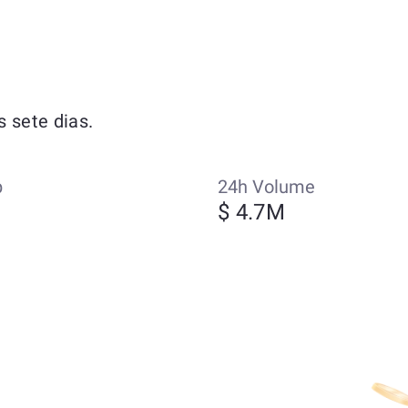
 sete dias.
p
24h Volume
M
$ 4.7M