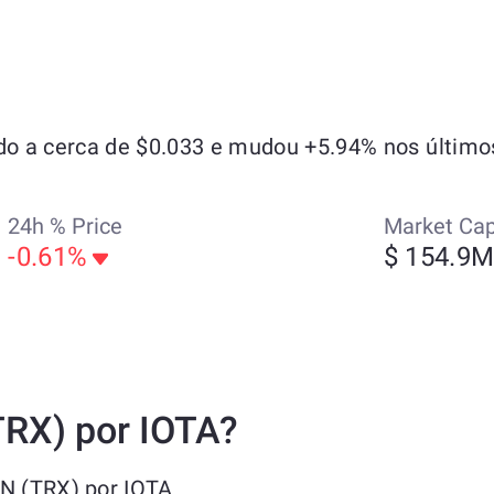
o a cerca de $0.033 e mudou +5.94% nos últimos
24h % Price
Market Ca
-0.61%
$ 154.9
TRX) por IOTA?
ON (TRX) por IOTA