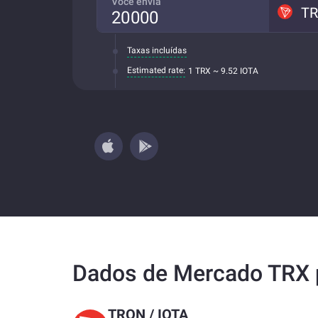
Você envia
T
Taxas incluídas
Estimated rate:
1 TRX ~ 9.52 IOTA
Dados de Mercado TRX 
TRON
/
IOTA