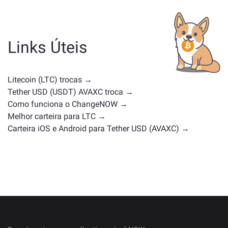
Os ativos semelhantes a LTC dependem da sua
categoria — se é uma stablecoin, token de utilidade,
moeda de governança ou qualquer outro tipo.
Alternativas comuns incluem outras criptomoedas
Links Úteis
com casos de uso ou posições de mercado
semelhantes. Confira todos os ativos disponíveis para
troca na
página principal de troca
.
Litecoin (LTC) trocas →
Tether USD (USDT) AVAXC troca →
Como funciona o ChangeNOW →
Melhor carteira para LTC →
Carteira iOS e Android para Tether USD (AVAXC) →