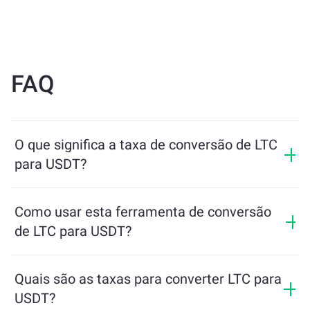
FAQ
O que significa a taxa de conversão de LTC
para USDT?
A taxa de conversão mostra quanto de USDT você
receberá em troca de LTC. Essa taxa varia de acordo
Como usar esta ferramenta de conversão
com as condições de mercado, a oferta e a demanda, e
de LTC para USDT?
a liquidez.
Basta inserir a quantidade de LTC que deseja trocar e a
ferramenta calculará o valor estimado de USDT que
Quais são as taxas para converter LTC para
você receberá. Depois, siga os passos para concluir a
USDT?
transação.