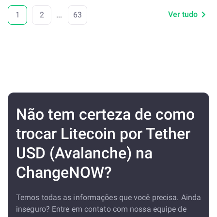
Ver tudo
1
2
...
63
Não tem certeza de como
trocar Litecoin por Tether
USD (Avalanche) na
ChangeNOW?
Temos todas as informações que você precisa. Ainda
inseguro? Entre em contato com nossa equipe de