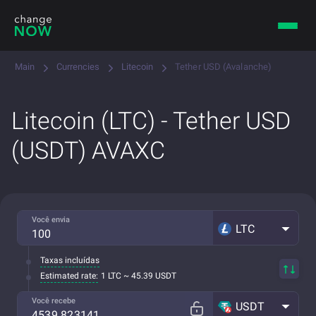
Main
Currencies
Litecoin
Tether USD (Avalanche)
Litecoin (LTC) - Tether USD
(USDT) AVAXC
Você envia
LTC
Taxas incluídas
Estimated rate:
1 LTC ~ 45.39 USDT
Você recebe
USDT