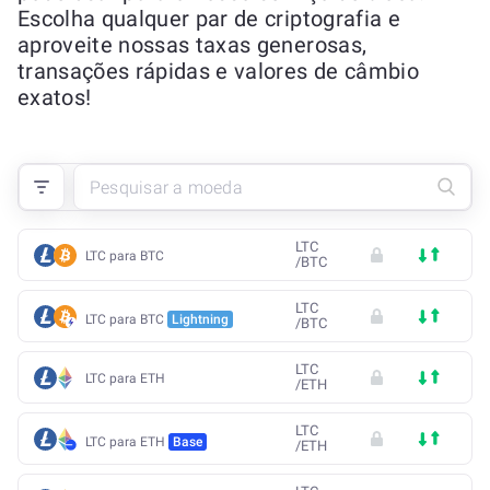
Escolha qualquer par de criptografia e
aproveite nossas taxas generosas,
transações rápidas e valores de câmbio
exatos!
LTC
LTC para BTC
/
BTC
LTC
LTC para BTC
Lightning
/
BTC
LTC
LTC para ETH
/
ETH
LTC
LTC para ETH
Base
/
ETH