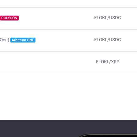
FLOKI
/
USDC
POLYGON
FLOKI
/
USDC
 One)
Arbitrum ONE
FLOKI
/
XRP