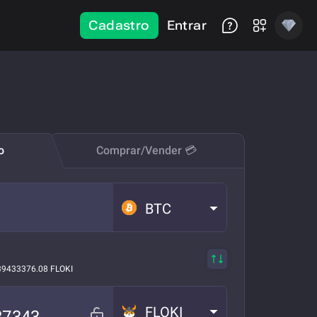
Cadastro
Entrar
o
Comprar/Vender 💳
BTC
39433376.08 FLOKI
FLOKI