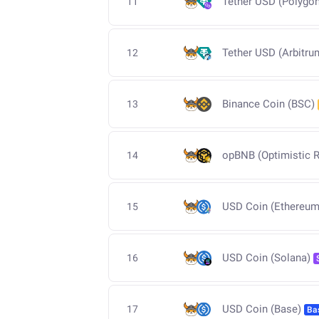
Tether USD (Polygon
11
Tether USD (Arbitru
12
Binance Coin (BSC)
13
opBNB (Optimistic R
14
USD Coin (Ethereum
15
USD Coin (Solana)
16
USD Coin (Base)
17
Ba