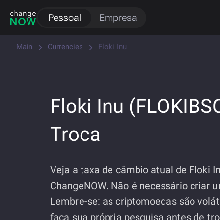
Pessoal
Empresa
Main
Currencies
Floki Inu
Floki Inu (FLOKIBS
Troca
Veja a taxa de câmbio atual de Floki I
ChangeNOW. Não é necessário criar u
Lembre-se: as criptomoedas são volát
faça sua própria pesquisa antes de tro