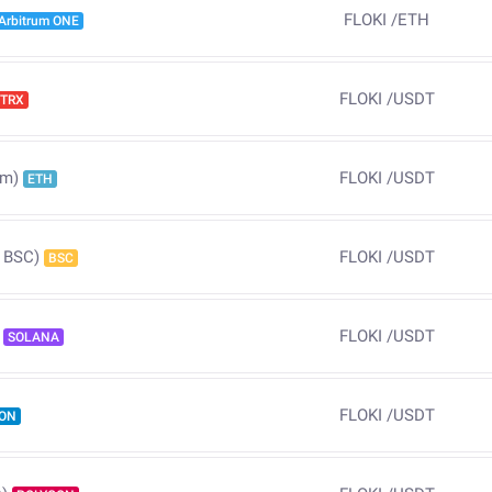
FLOKI
/
ETH
Arbitrum ONE
FLOKI
/
USDT
TRX
FLOKI
/
USDT
um)
ETH
FLOKI
/
USDT
 BSC)
BSC
FLOKI
/
USDT
SOLANA
FLOKI
/
USDT
ON