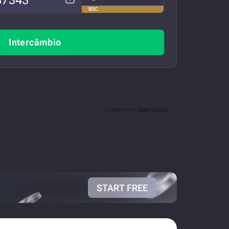
BSC
Intercâmbio
START FREE