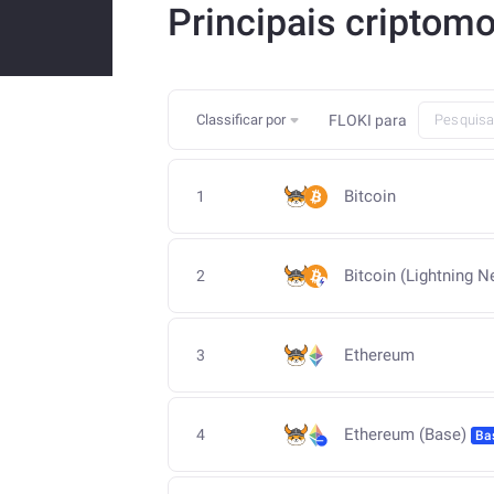
Principais criptomo
Classificar por
FLOKI
para
Bitcoin
1
Bitcoin (Lightning N
2
Ethereum
3
Ethereum (Base)
4
Ba