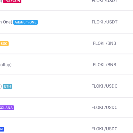
FLOKI
/
USDT
)
POLYGON
FLOKI
/
USDT
m One)
Arbitrum ONE
FLOKI
/
BNB
BSC
ollup)
FLOKI
/
BNB
FLOKI
/
USDC
)
ETH
FLOKI
/
USDC
SOLANA
FLOKI
/
USDC
se