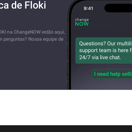
ca de Floki
LOKI na ChangeNOW estão aqui,
em perguntas? Nossa equipe de