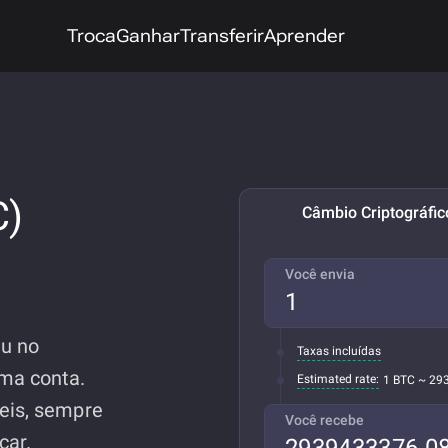
Troca
Ganhar
Transferir
Aprender
C)
Câmbio Criptográfic
Você envia
nu no
Taxas incluídas
ma conta.
Estimated rate:
1 BTC ~ 29
eis, sempre
Você recebe
car.