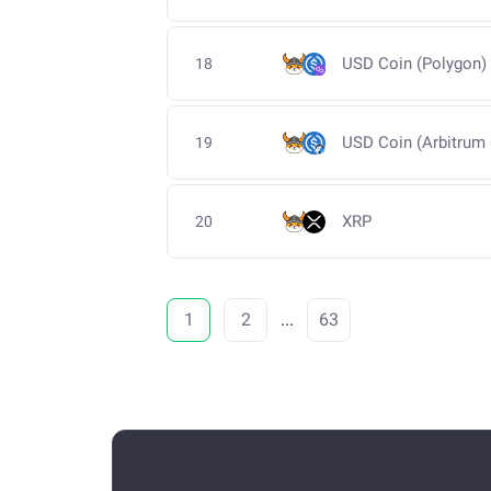
USD Coin (Polygon)
18
USD Coin (Arbitrum
19
XRP
20
1
2
...
63