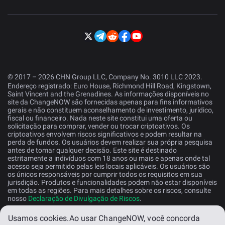
© 2017 – 2026 CHN Group LLC, Company No. 3010 LLC 2023.
Endereço registrado: Euro House, Richmond Hill Road, Kingstown,
Saint Vincent and the Grenadines. As informações disponíveis no
site da ChangeNOW são fornecidas apenas para fins informativos
gerais e não constituem aconselhamento de investimento, jurídico,
fiscal ou financeiro. Nada neste site constitui uma oferta ou
solicitação para comprar, vender ou trocar criptoativos. Os
criptoativos envolvem riscos significativos e podem resultar na
perda de fundos. Os usuários devem realizar sua própria pesquisa
antes de tomar qualquer decisão. Este site é destinado
estritamente a indivíduos com 18 anos ou mais e apenas onde tal
acesso seja permitido pelas leis locais aplicáveis. Os usuários são
os únicos responsáveis por cumprir todos os requisitos em sua
jurisdição. Produtos e funcionalidades podem não estar disponíveis
em todas as regiões. Para mais detalhes sobre os riscos, consulte
nosso
Declaração de Divulgação de Riscos
.
Usamos cookies.
Ao usar ChangeNOW, você concorda
Portugues