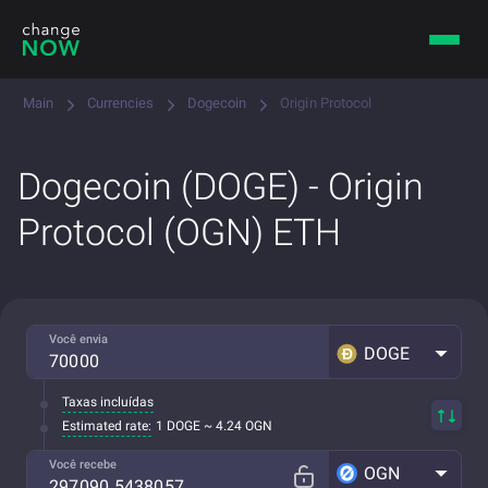
Main
Currencies
Dogecoin
Origin Protocol
Dogecoin (DOGE) - Origin
Protocol (OGN) ETH
Você envia
DOGE
Taxas incluídas
Estimated rate:
1 DOGE ~ 4.24 OGN
Você recebe
OGN