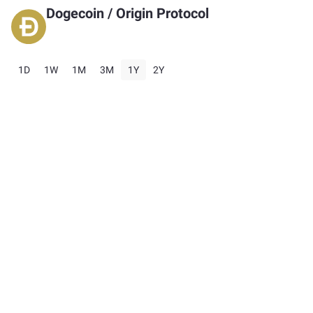
Dogecoin
/
Origin Protocol
1D
1W
1M
3M
1Y
2Y