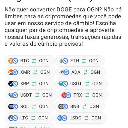
Não quer converter DOGE para OGN? Não há
limites para as criptomoedas que você pode
usar em nosso serviço de câmbio! Escolha
qualquer par de criptomoedas e aproveite
nossas taxas generosas, transações rápidas
e valores de câmbio precisos!
BTC
OGN
ETH
OGN
XMR
OGN
ADA
OGN
XRP
OGN
USDT
OGN
USDT
OGN
TRX
OGN
SOL
OGN
BNB
OGN
LTC
OGN
USDC
OGN