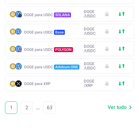
DOGE
DOGE para USDC
SOLANA
/
USDC
DOGE
DOGE para USDC
Base
/
USDC
DOGE
DOGE para USDC
POLYGON
/
USDC
DOGE
DOGE para USDC
Arbitrum ONE
/
USDC
DOGE
DOGE para XRP
/
XRP
Ver tudo
1
2
...
63