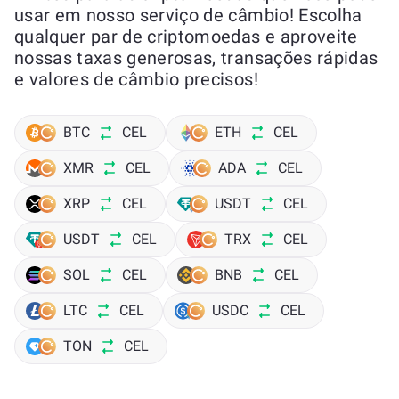
usar em nosso serviço de câmbio! Escolha
qualquer par de criptomoedas e aproveite
nossas taxas generosas, transações rápidas
e valores de câmbio precisos!
BTC
CEL
ETH
CEL
XMR
CEL
ADA
CEL
XRP
CEL
USDT
CEL
USDT
CEL
TRX
CEL
SOL
CEL
BNB
CEL
LTC
CEL
USDC
CEL
TON
CEL