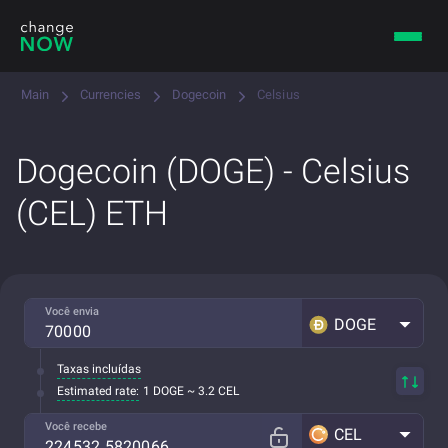
Main
Currencies
Dogecoin
Celsius
Dogecoin (DOGE) - Celsius
(CEL) ETH
Você envia
DOGE
Taxas incluídas
Estimated rate:
1 DOGE ~ 3.2 CEL
Você recebe
CEL