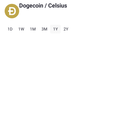
Dogecoin
/
Celsius
1D
1W
1M
3M
1Y
2Y