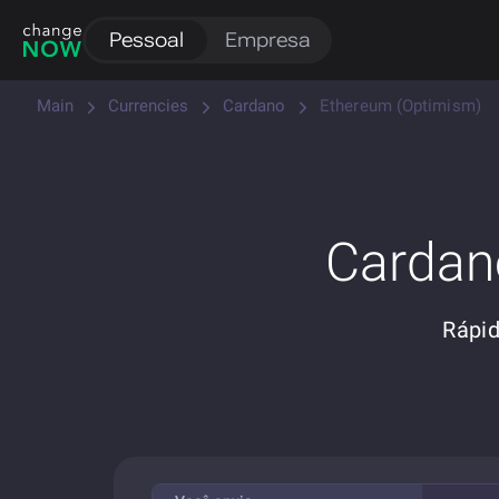
Pessoal
Empresa
Main
Currencies
Cardano
Ethereum (Optimism)
Cardan
Rápid