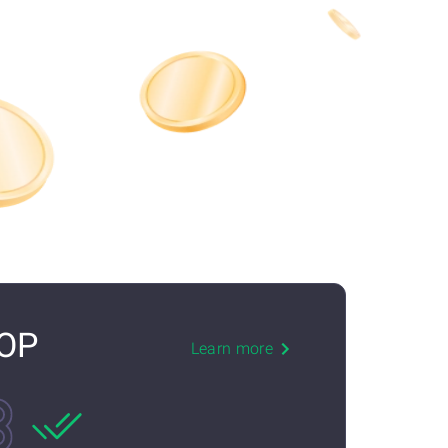
 OP
Learn more