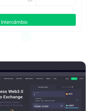
OP
Intercâmbio