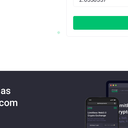
das
 com