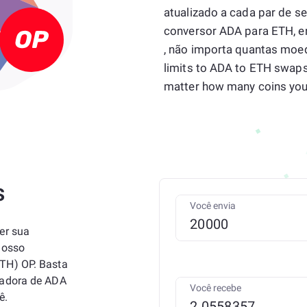
atualizado a cada par de s
conversor ADA para ETH, e
, não importa quantas moed
limits to ADA to ETH swaps
matter how many coins you
s
Você envia
er sua
nosso
TH) OP. Basta
ladora de ADA
Você recebe
ê.