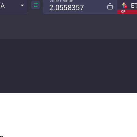
Você recebe
DA
E
OP