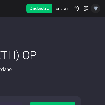
Cadastro
Entrar
ETH) OP
ardano