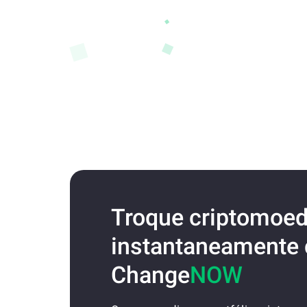
Troque criptomoe
instantaneamente
Change
NOW