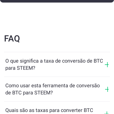
FAQ
O que significa a taxa de conversão de BTC
para STEEM?
A taxa de conversão mostra quanto de STEEM você
receberá em troca de BTC. Essa taxa varia de acordo
Como usar esta ferramenta de conversão
com as condições de mercado, a oferta e a demanda, e
de BTC para STEEM?
a liquidez.
Basta inserir a quantidade de BTC que deseja trocar e
a ferramenta calculará o valor estimado de STEEM que
Quais são as taxas para converter BTC