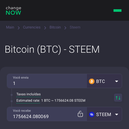
Main
Currencies
Bitcoin
Steem
Bitcoin (BTC) - STEEM
Você envia
BTC
Taxas incluídas
Estimated rate:
1 BTC ~ 1756624.08 STEEM
Você recebe
STEEM