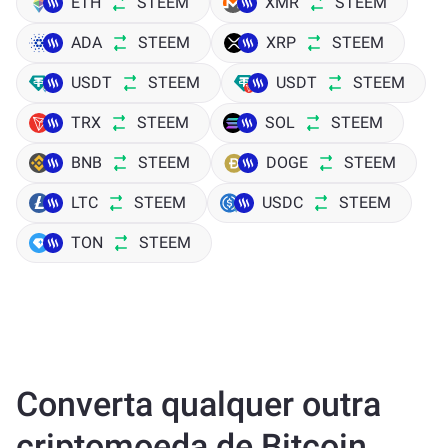
ETH
STEEM
XMR
STEEM
ADA
STEEM
XRP
STEEM
USDT
STEEM
USDT
STEEM
TRX
STEEM
SOL
STEEM
BNB
STEEM
DOGE
STEEM
LTC
STEEM
USDC
STEEM
TON
STEEM
Converta qualquer outra
criptomoeda de Bitcoin