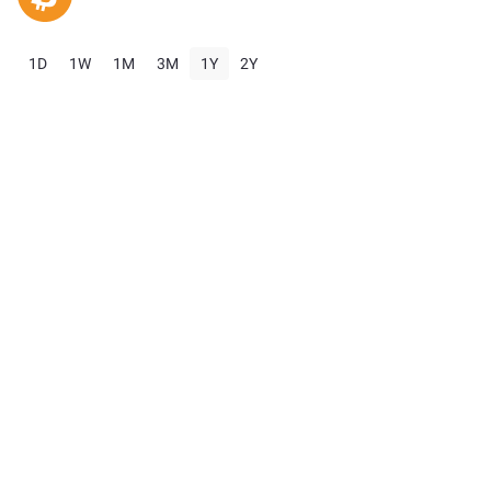
1D
1W
1M
3M
1Y
2Y