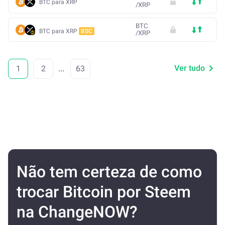
BTC para XRP
/
XRP
BTC
BTC para XRP
BSC
/
XRP
Ver tudo
1
2
...
63
Não tem certeza de como
trocar Bitcoin por Steem
na ChangeNOW?