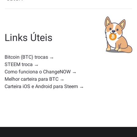
Os ativos semelhantes a BTC dependem da sua
categoria — se é uma stablecoin, token de utilidade,
moeda de governança ou qualquer outro tipo.
Alternativas comuns incluem outras criptomoedas
Links Úteis
com casos de uso ou posições de mercado
semelhantes. Confira todos os ativos disponíveis para
troca na
página principal de troca
.
Bitcoin (BTC) trocas →
STEEM troca →
Como funciona o ChangeNOW →
Melhor carteira para BTC →
Carteira iOS e Android para Steem →