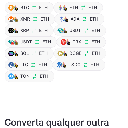
BTC
ETH
ETH
ETH
XMR
ETH
ADA
ETH
XRP
ETH
USDT
ETH
USDT
ETH
TRX
ETH
SOL
ETH
DOGE
ETH
LTC
ETH
USDC
ETH
TON
ETH
Converta qualquer outra