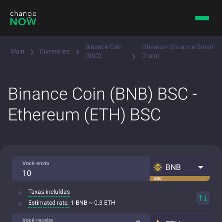
Binance Coin
Ethereum (Binance Smart
Main
Currencies
(BSC)
Chain)
Binance Coin (BNB) BSC -
Ethereum (ETH) BSC
Você envia
BNB
BSC
Taxas incluídas
Estimated rate:
1 BNB ~ 0.3 ETH
Você recebe