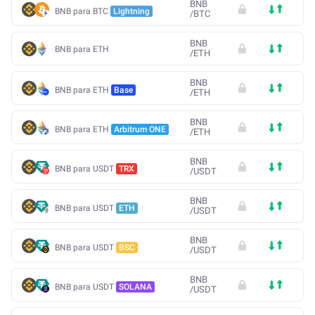
BNB
BNB para BTC
Lightning
/
BTC
BNB
BNB para ETH
/
ETH
BNB
BNB para ETH
Base
/
ETH
BNB
BNB para ETH
Arbitrum ONE
/
ETH
BNB
BNB para USDT
TRX
/
USDT
BNB
BNB para USDT
ETH
/
USDT
BNB
BNB para USDT
BSC
/
USDT
BNB
BNB para USDT
SOLANA
/
USDT