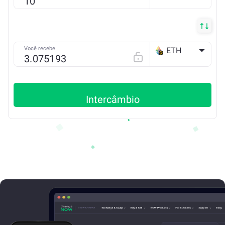
BSC
Você recebe
ETH
BSC
Intercâmbio