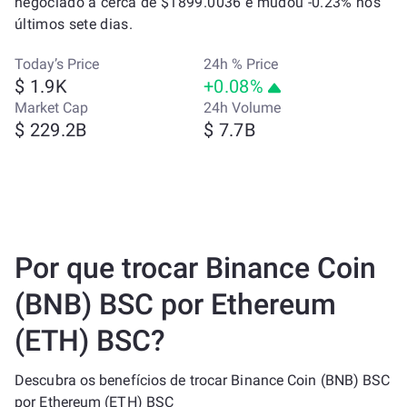
negociado a cerca de $1899.0036 e mudou -0.23% nos
últimos sete dias.
Today’s Price
24h % Price
$ 1.9K
+0.08%
Market Cap
24h Volume
$ 229.2B
$ 7.7B
Por que trocar Binance Coin
(BNB) BSC por Ethereum
(ETH) BSC?
Descubra os benefícios de trocar Binance Coin (BNB) BSC
por Ethereum (ETH) BSC