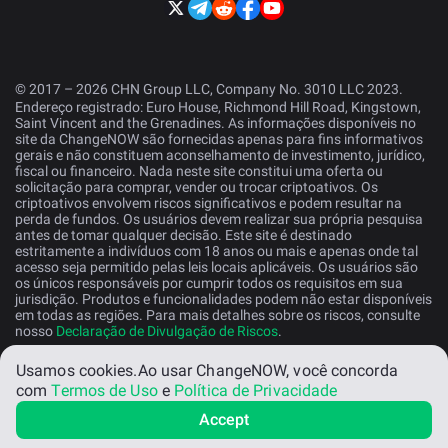
© 2017 – 2026 CHN Group LLC, Company No. 3010 LLC 2023.
Endereço registrado: Euro House, Richmond Hill Road, Kingstown,
Saint Vincent and the Grenadines. As informações disponíveis no
site da ChangeNOW são fornecidas apenas para fins informativos
gerais e não constituem aconselhamento de investimento, jurídico,
fiscal ou financeiro. Nada neste site constitui uma oferta ou
solicitação para comprar, vender ou trocar criptoativos. Os
criptoativos envolvem riscos significativos e podem resultar na
perda de fundos. Os usuários devem realizar sua própria pesquisa
antes de tomar qualquer decisão. Este site é destinado
estritamente a indivíduos com 18 anos ou mais e apenas onde tal
acesso seja permitido pelas leis locais aplicáveis. Os usuários são
os únicos responsáveis por cumprir todos os requisitos em sua
jurisdição. Produtos e funcionalidades podem não estar disponíveis
em todas as regiões. Para mais detalhes sobre os riscos, consulte
nosso
Declaração de Divulgação de Riscos
.
Usamos cookies.
Ao usar ChangeNOW, você concorda
Portugues
com
Termos de Uso
e
Política de Privacidade
Accept