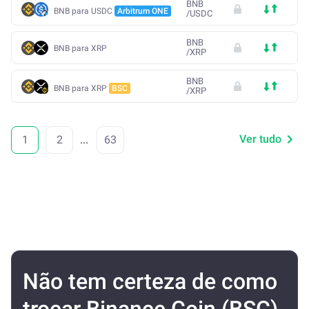
BNB
BNB para USDC
Arbitrum ONE
/
USDC
BNB
BNB para XRP
/
XRP
BNB
BNB para XRP
BSC
/
XRP
Ver tudo
1
2
...
63
Não tem certeza de como