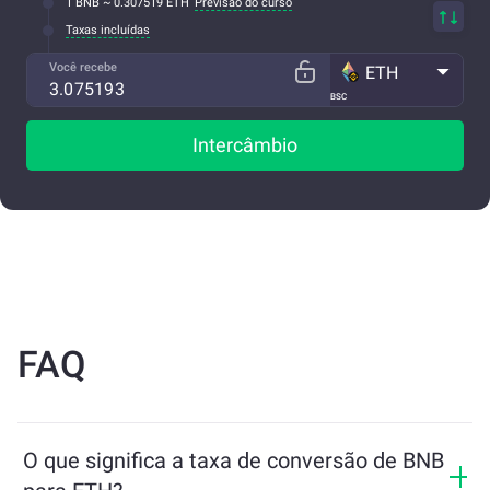
1 BNB ~ 0.307519 ETH
Previsão do curso
Taxas incluídas
Você recebe
ETH
BSC
Intercâmbio
FAQ
O que significa a taxa de conversão de BNB