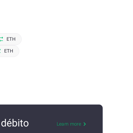
ETH
ETH
débito
Learn more