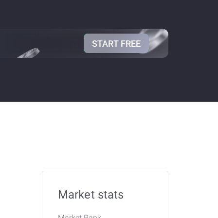
START FREE
Market stats
Market Rank