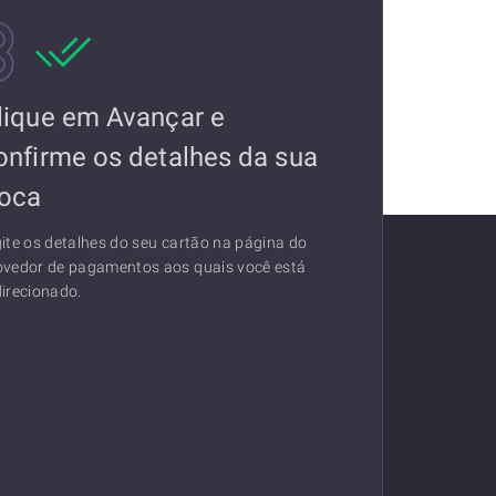
lique em Avançar e
onfirme os detalhes da sua
roca
gite os detalhes do seu cartão na página do
ovedor de pagamentos aos quais você está
direcionado.