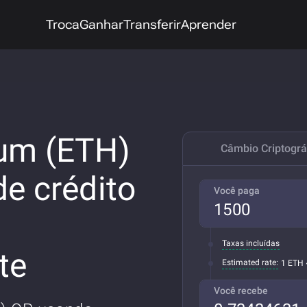
Troca
Ganhar
Transferir
Aprender
um (ETH)
Câmbio Criptográ
e crédito
Você paga
Taxas incluídas
te
Estimated rate:
1 ETH 
Você recebe