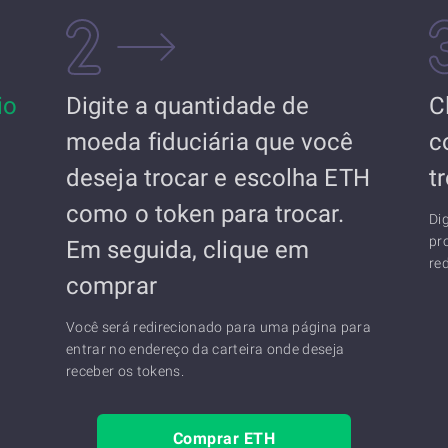
io
Digite a quantidade de
C
moeda fiduciária que você
c
deseja trocar e escolha ETH
t
como o token para trocar.
Di
pr
Em seguida, clique em
re
comprar
Você será redirecionado para uma página para
entrar no endereço da carteira onde deseja
receber os tokens.
Comprar ETH