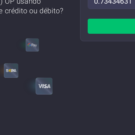
) OP usando
 crédito ou débito?