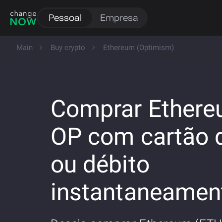
Pessoal
Empresa
Main
Buy crypto
Ethereum (Optimism)
Comprar Ethere
OP com cartão d
ou débito
instantaneamen