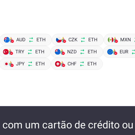
AUD
ETH
CZK
ETH
MXN
TRY
ETH
NZD
ETH
EUR
JPY
ETH
CHF
ETH
com um cartão de crédito ou 