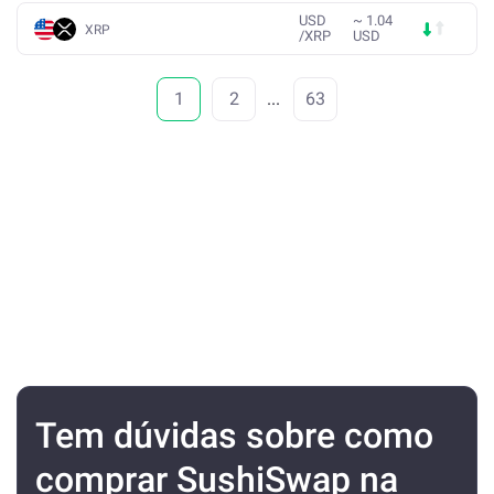
USD
~
1.04
XRP
/
XRP
USD
1
2
...
63
Tem dúvidas sobre como
comprar SushiSwap na