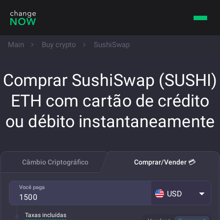
Main
Buy crypto
SushiSwap
Comprar SushiSwap (SUSHI)
ETH com cartão de crédito
ou débito instantaneamente
Câmbio Criptográfico
Comprar/Vender 💳
Você paga
USD
Taxas incluídas