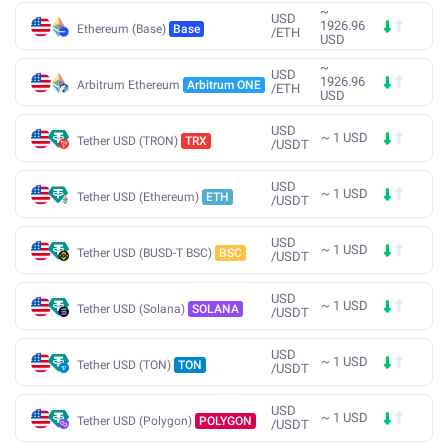
~
USD
1926.96
Ethereum (Base)
Base
/
ETH
USD
~
USD
1926.96
Arbitrum Ethereum
Arbitrum ONE
/
ETH
USD
USD
~
1
USD
Tether USD (TRON)
TRX
/
USDT
USD
~
1
USD
Tether USD (Ethereum)
ETH
/
USDT
USD
~
1
USD
Tether USD (BUSD-T BSC)
BSC
/
USDT
USD
~
1
USD
Tether USD (Solana)
SOLANA
/
USDT
USD
~
1
USD
Tether USD (TON)
TON
/
USDT
USD
~
1
USD
Tether USD (Polygon)
POLYGON
/
USDT