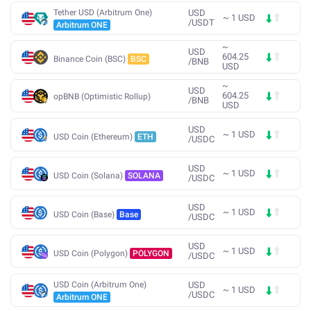
Tether USD (Arbitrum One)
USD
~
1
USD
/
USDT
Arbitrum ONE
~
USD
604.25
Binance Coin (BSC)
BSC
/
BNB
USD
~
USD
604.25
opBNB (Optimistic Rollup)
/
BNB
USD
USD
~
1
USD
USD Coin (Ethereum)
ETH
/
USDC
USD
~
1
USD
USD Coin (Solana)
SOLANA
/
USDC
USD
~
1
USD
USD Coin (Base)
Base
/
USDC
USD
~
1
USD
USD Coin (Polygon)
POLYGON
/
USDC
USD Coin (Arbitrum One)
USD
~
1
USD
/
USDC
Arbitrum ONE