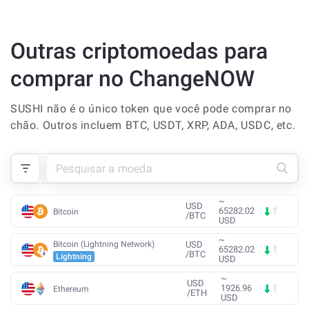
Outras criptomoedas para
comprar no ChangeNOW
SUSHI não é o único token que você pode comprar no
chão. Outros incluem BTC, USDT, XRP, ADA, USDC, etc.
~
USD
65282.02
Bitcoin
/
BTC
USD
~
Bitcoin (Lightning Network)
USD
65282.02
/
BTC
Lightning
USD
~
USD
1926.96
Ethereum
/
ETH
USD