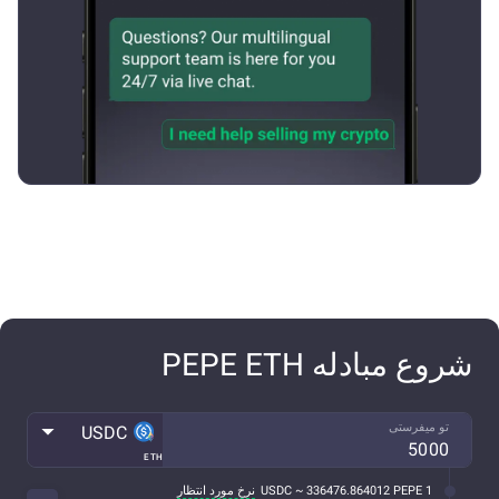
شروع مبادله PEPE ETH
تو میفرستی
USDC
ETH
1 USDC ~ 336476.864012 PEPE
نرخ مورد انتظار