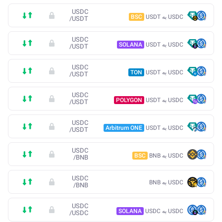
USDC
USDC به USDT
BSC
/
USDT
USDC
USDC به USDT
SOLANA
/
USDT
USDC
USDC به USDT
TON
/
USDT
USDC
USDC به USDT
POLYGON
/
USDT
USDC
USDC به USDT
Arbitrum ONE
/
USDT
USDC
USDC به BNB
BSC
/
BNB
USDC
USDC به BNB
/
BNB
USDC
USDC به USDC
SOLANA
/
USDC