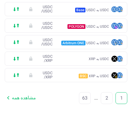
USDC
USDC به USDC
Base
/
USDC
USDC
USDC به USDC
POLYGON
/
USDC
USDC
USDC به USDC
Arbitrum ONE
/
USDC
USDC
USDC به XRP
/
XRP
USDC
USDC به XRP
BSC
/
XRP
مشاهده همه
63
...
2
1