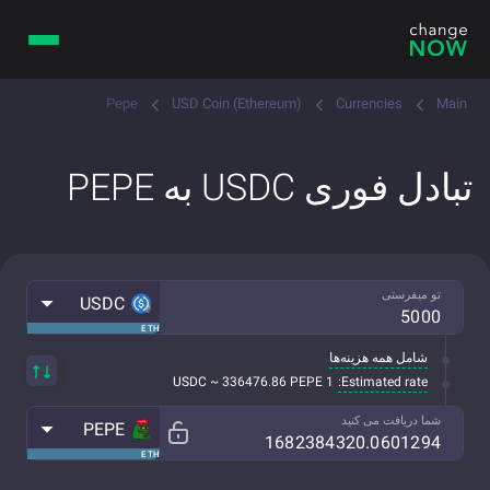
Pepe
USD Coin (Ethereum)
Currencies
Main
تبادل فوری USDC به PEPE
تو میفرستی
USDC
ETH
شامل همه هزینه‌ها
Estimated rate:
1 USDC ~ 336476.86 PEPE
شما دریافت می کنید
PEPE
ETH