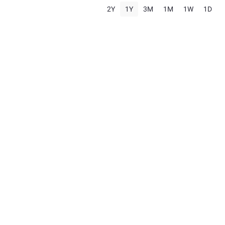
2Y
1Y
3M
1M
1W
1D