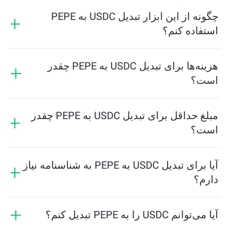
نرخ تبدیل نشان می‌دهد که در ازای USDC چه مقدار PEPE
دریافت خواهید کرد. این نرخ براساس شرایط بازار، عرضه و
چگونه از این ابزار تبدیل USDC به PEPE
تقاضا، و نقدینگی تغییر می‌کند.
استفاده کنم؟
فقط مقدار USDC که می‌خواهید تبدیل کنید را وارد کنید، و
ابزار مقدار تخمینی PEPE دریافتی را محاسبه خواهد کرد.
هزینه‌ها برای تبدیل USDC به PEPE چقدر
سپس مراحل را دنبال کنید تا تراکنش کامل شود.
است؟
هزینه‌های تبادل بسته به شبکه، نقدینگی و شرایط بازار
متفاوت است. ChangeNOW نرخ‌های رقابتی را بدون
مبلغ حداقل برای تبدیل USDC به PEPE چقدر
هزینه‌های پنهان ارائه می‌دهد، و مبلغ نهایی قبل از تایید
است؟
تراکنش نشان داده می‌شود.
مقدار حداقل بستگی به هزینه‌های شبکه و نقدینگی دارد.
پلتفرم به‌طور خودکار حداقل مبلغ مورد نیاز برای تضمین
آیا برای تبدیل USDC به PEPE به شناسنامه نیاز
انجام تراکنش روان را محاسبه می‌کند. اما در بیشتر موارد،
دارم؟
مقدار حداقل معادل 2 دلار است.
تبادلات در ChangeNOW نیازی به شناسنامه ندارند و این
فرایند را سریع و ناشناس می‌کند. با این حال، اگر وارد
آیا می‌توانم USDC را به PEPE تبدیل کنم؟
ChangeNOW Pro شوید و مراحل احراز هویت را تکمیل کنید،