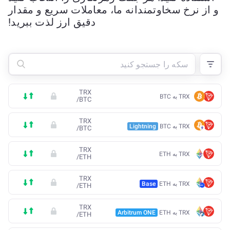
و از نرخ سخاوتمندانه ما، معاملات سریع و مقدار
دقیق ارز لذت ببرید!
TRX
TRX به BTC
/
BTC
TRX
TRX به BTC
Lightning
/
BTC
TRX
TRX به ETH
/
ETH
TRX
TRX به ETH
Base
/
ETH
TRX
TRX به ETH
Arbitrum ONE
/
ETH