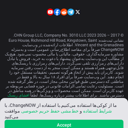
© 2017 – 2026 CHN Group LLC, Company No. 3010 LLC 2023.
نشانی ثبت‌شده: Euro House, Richmond Hill Road, Kingstown, Saint
Vincent and the Grenadines. اطلاعات ارائه‌شده در وب‌سایت
ChangeNOW صرفاً برای مقاصد اطلاع‌رسانی عمومی است و به‌منزله
مشاوره سرمایه‌گذاری، حقوقی، مالیاتی یا مالی محسوب نمی‌شود. هیچ‌یک
از مطالب این وب‌سایت به‌عنوان پیشنهاد یا دعوت به خرید، فروش یا تبادل
دارایی‌های رمزارزی تلقی نمی‌گردد. دارایی‌های رمزارزی با ریسک‌های
قابل‌توجهی همراه هستند و ممکن است منجر به از دست رفتن سرمایه
شوند. کاربران باید پیش از اتخاذ هرگونه تصمیم، تحقیقات مستقل خود را
انجام دهند. این وب‌سایت صرفاً برای افراد ۱۸ سال به بالا و فقط در
مناطقی که دسترسی طبق قوانین محلی مجاز است، در نظر گرفته شده
است. مسئولیت رعایت تمامی الزامات قانونی در حوزه قضایی مربوطه بر
عهده کاربران است. ممکن است محصولات و ویژگی‌ها در همه مناطق در
دسترس نباشند. برای اطلاعات بیشتر درباره ریسک‌ها، لطفاً
افشای ریسک
را مطالعه کنید.
ما از کوکی‌ها استفاده می‌کنیم.
با استفاده از ChangeNOW، با
شرایط استفاده
و
خط‌مشی حفظ حریم خصوصی
موافقت
فارسی
می‌کنید
Accept