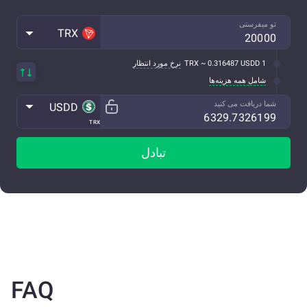
تو میفرستی
TRX
1 TRX ~ 0.316487 USDD
نرخ مورد انتظار
شامل همه هزینه‌ها
شما دریافت می کنید
USDD
TRX
تبادل
FAQ