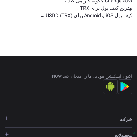
ChangeNOW چگونه کار می کند →
بهترین کیف پول برای TRX →
کیف پول iOS و Android برای USDD (TRX) →
اکنون اپلیکیشن موبایل ما را امتحان کنید NOW
شرکت
محصولات