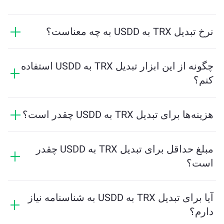
نرخ تبدیل TRX به USDD به چه معناست؟
نرخ تبدیل نشان می‌دهد که در ازای TRX چه مقدار USDD
دریافت خواهید کرد. این نرخ براساس شرایط بازار، عرضه و
چگونه از این ابزار تبدیل TRX به USDD استفاده
تقاضا، و نقدینگی تغییر می‌کند.
کنم؟
فقط مقدار TRX که می‌خواهید تبدیل کنید را وارد کنید، و
ابزار مقدار تخمینی USDD دریافتی را محاسبه خواهد کرد.
هزینه‌ها برای تبدیل TRX به USDD چقدر است؟
سپس مراحل را دنبال کنید تا تراکنش کامل شود.
هزینه‌های تبادل بسته به شبکه، نقدینگی و شرایط بازار
متفاوت است. ChangeNOW نرخ‌های رقابتی را بدون
مبلغ حداقل برای تبدیل TRX به USDD چقدر
هزینه‌های پنهان ارائه می‌دهد، و مبلغ نهایی قبل از تایید
است؟
تراکنش نشان داده می‌شود.
مقدار حداقل بستگی به هزینه‌های شبکه و نقدینگی دارد.
پلتفرم به‌طور خودکار حداقل مبلغ مورد نیاز برای تضمین
آیا برای تبدیل TRX به USDD به شناسنامه نیاز
انجام تراکنش روان را محاسبه می‌کند. اما در بیشتر موارد،
دارم؟
مقدار حداقل معادل 2 دلار است.