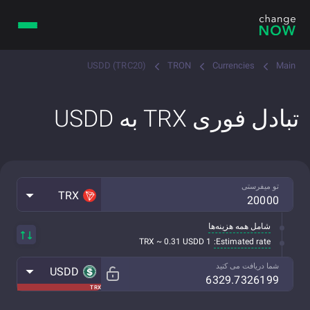
USDD (TRC20)
TRON
Currencies
Main
تبادل فوری TRX به USDD
تو میفرستی
TRX
شامل همه هزینه‌ها
Estimated rate:
1 TRX ~ 0.31 USDD
شما دریافت می کنید
USDD
TRX