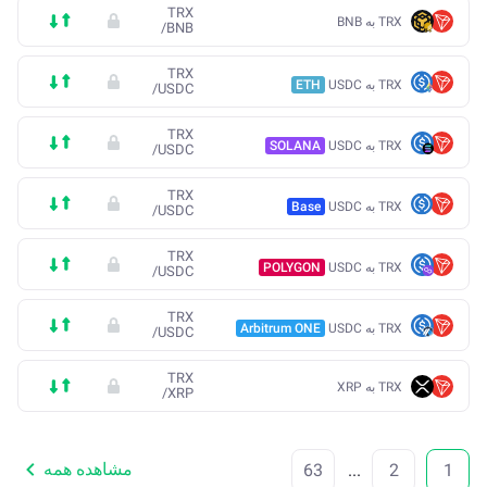
TRX
TRX به BNB
/
BNB
TRX
TRX به USDC
ETH
/
USDC
TRX
TRX به USDC
SOLANA
/
USDC
TRX
TRX به USDC
Base
/
USDC
TRX
TRX به USDC
POLYGON
/
USDC
TRX
TRX به USDC
Arbitrum ONE
/
USDC
TRX
TRX به XRP
/
XRP
مشاهده همه
63
...
2
1