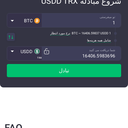
شروع مبادله USDD TRX
تو میفرستی
BTC
1 BTC ~ 16406.59837 USDD
نرخ مورد انتظار
شامل همه هزینه‌ها
شما دریافت می کنید
USDD
TRX
تبادل
FAQ