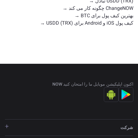
USDD (TRX) تبادل →
ChangeNOW چگونه کار می کند →
بهترین کیف پول برای BTC →
کیف پول iOS و Android برای USDD (TRX) →
اکنون اپلیکیشن موبایل ما را امتحان کنید NOW
شرکت