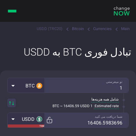
USDD (TRC20)
Bitcoin
Currencies
Main
تبادل فوری BTC به USDD
تو میفرستی
BTC
شامل همه هزینه‌ها
Estimated rate:
1 BTC ~ 16406.59 USDD
شما دریافت می کنید
USDD
TRX