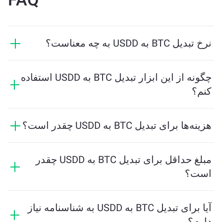
نرخ تبدیل BTC به USDD به چه معناست؟
نرخ تبدیل نشان می‌دهد که در ازای BTC چه مقدار USDD
دریافت خواهید کرد. این نرخ براساس شرایط بازار، عرضه و
چگونه از این ابزار تبدیل BTC به USDD استفاده
تقاضا، و نقدینگی تغییر می‌کند.
کنم؟
فقط مقدار BTC که می‌خواهید تبدیل کنید را وارد کنید، و
ابزار مقدار تخمینی USDD دریافتی را محاسبه خواهد کرد.
هزینه‌ها برای تبدیل BTC به USDD چقدر است؟
سپس مراحل را دنبال کنید تا تراکنش کامل شود.
هزینه‌های تبادل بسته به شبکه، نقدینگی و شرایط بازار
متفاوت است. ChangeNOW نرخ‌های رقابتی را بدون
مبلغ حداقل برای تبدیل BTC به USDD چقدر
هزینه‌های پنهان ارائه می‌دهد، و مبلغ نهایی قبل از تایید
است؟
تراکنش نشان داده می‌شود.
مقدار حداقل بستگی به هزینه‌های شبکه و نقدینگی دارد.
پلتفرم به‌طور خودکار حداقل مبلغ مورد نیاز برای تضمین
آیا برای تبدیل BTC به USDD به شناسنامه نیاز
انجام تراکنش روان را محاسبه می‌کند. اما در بیشتر موارد،
دارم؟