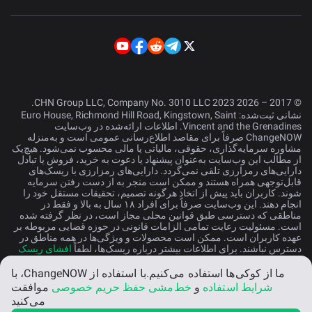
© 2017 – 2026 CHN Group LLC, Company No. 3010 LLC 2023.
نشانی ثبت‌شده: Euro House, Richmond Hill Road, Kingstown, Saint
Vincent and the Grenadines. اطلاعات ارائه‌شده در وب‌سایت
ChangeNOW صرفاً برای مقاصد اطلاع‌رسانی عمومی است و به‌منزله
مشاوره سرمایه‌گذاری، حقوقی، مالیاتی یا مالی محسوب نمی‌شود. هیچ‌یک
از مطالب این وب‌سایت به‌عنوان پیشنهاد یا دعوت به خرید، فروش یا تبادل
دارایی‌های رمزارزی تلقی نمی‌گردد. دارایی‌های رمزارزی با ریسک‌های
قابل‌توجهی همراه هستند و ممکن است منجر به از دست رفتن سرمایه
شوند. کاربران باید پیش از اتخاذ هرگونه تصمیم، تحقیقات مستقل خود را
انجام دهند. این وب‌سایت صرفاً برای افراد ۱۸ سال به بالا و فقط در
مناطقی که دسترسی طبق قوانین محلی مجاز است، در نظر گرفته شده
است. مسئولیت رعایت تمامی الزامات قانونی در حوزه قضایی مربوطه بر
عهده کاربران است. ممکن است محصولات و ویژگی‌ها در همه مناطق در
دسترس نباشند. برای اطلاعات بیشتر درباره ریسک‌ها، لطفاً
افشای ریسک
را مطالعه کنید.
ما از کوکی‌ها استفاده می‌کنیم.
با استفاده از ChangeNOW، با
شرایط استفاده
و
خط‌مشی حفظ حریم خصوصی
موافقت
فارسی
می‌کنید