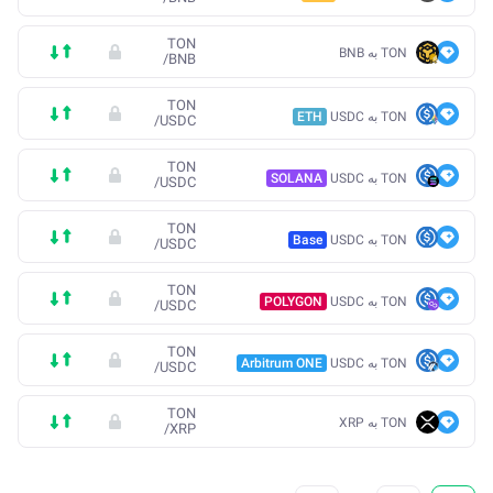
TON
TON به BNB
/
BNB
TON
TON به USDC
ETH
/
USDC
TON
TON به USDC
SOLANA
/
USDC
TON
TON به USDC
Base
/
USDC
TON
TON به USDC
POLYGON
/
USDC
TON
TON به USDC
Arbitrum ONE
/
USDC
TON
TON به XRP
/
XRP