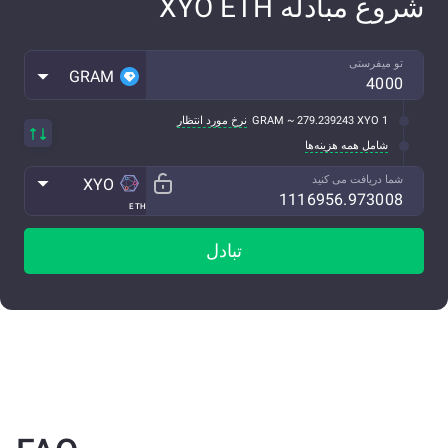
شروع مبادله XYO ETH
تو میفرستی
GRAM
1 GRAM ~ 279.239243 XYO
نرخ مورد انتظار
شامل همه هزینه‌ها
شما دریافت می کنید
XYO
ETH
تبادل