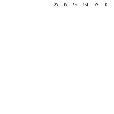
2Y
1Y
3M
1M
1W
1D