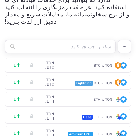
استفاده کنید! هر جفت رمزنگاری را انتخاب کنید
و از نرخ سخاوتمندانه ما، معاملات سریع و مقدار
دقیق ارز لذت ببرید!
TON
TON به BTC
/
BTC
TON
TON به BTC
Lightning
/
BTC
TON
TON به ETH
/
ETH
TON
TON به ETH
Base
/
ETH
TON
TON به ETH
Arbitrum ONE
/
ETH