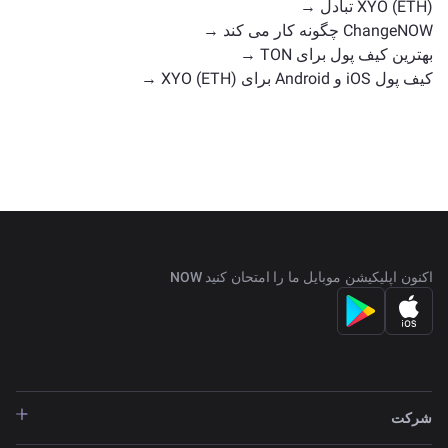
XYO (ETH) تبادل →
ChangeNOW چگونه کار می کند →
بهترین کیف پول برای TON →
کیف پول iOS و Android برای XYO (ETH) →
اکنون اپلیکیشن موبایل ما را امتحان کنید NOW
شرکت