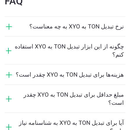
FAQ
نرخ تبدیل TON به XYO به چه معناست؟
نرخ تبدیل نشان می‌دهد که در ازای TON چه مقدار XYO
دریافت خواهید کرد. این نرخ براساس شرایط بازار، عرضه و
چگونه از این ابزار تبدیل TON به XYO استفاده
تقاضا، و نقدینگی تغییر می‌کند.
کنم؟
فقط مقدار TON که می‌خواهید تبدیل کنید را وارد کنید، و
ابزار مقدار تخمینی XYO دریافتی را محاسبه خواهد کرد.
هزینه‌ها برای تبدیل TON به XYO چقدر است؟
سپس مراحل را دنبال کنید تا تراکنش کامل شود.
هزینه‌های تبادل بسته به شبکه، نقدینگی و شرایط بازار
متفاوت است. ChangeNOW نرخ‌های رقابتی را بدون
مبلغ حداقل برای تبدیل TON به XYO چقدر
هزینه‌های پنهان ارائه می‌دهد، و مبلغ نهایی قبل از تایید
است؟
تراکنش نشان داده می‌شود.
مقدار حداقل بستگی به هزینه‌های شبکه و نقدینگی دارد.
پلتفرم به‌طور خودکار حداقل مبلغ مورد نیاز برای تضمین
آیا برای تبدیل TON به XYO به شناسنامه نیاز
انجام تراکنش روان را محاسبه می‌کند. اما در بیشتر موارد،