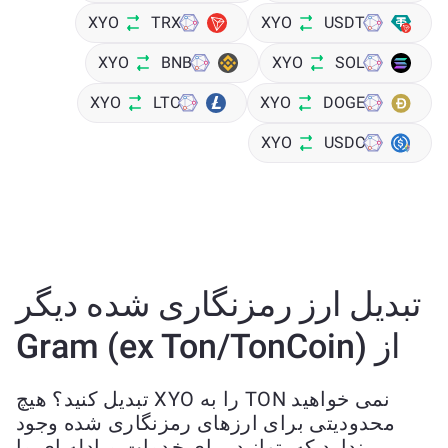
XYO
TRX
XYO
USDT
XYO
BNB
XYO
SOL
XYO
LTC
XYO
DOGE
XYO
USDC
تبدیل ارز رمزنگاری شده دیگر
از Gram (ex Ton/TonCoin)
نمی خواهید TON را به XYO تبدیل کنید؟ هیچ
محدودیتی برای ارزهای رمزنگاری شده وجود
ندارد که بتوانید برای خدمات مبادله ای ما