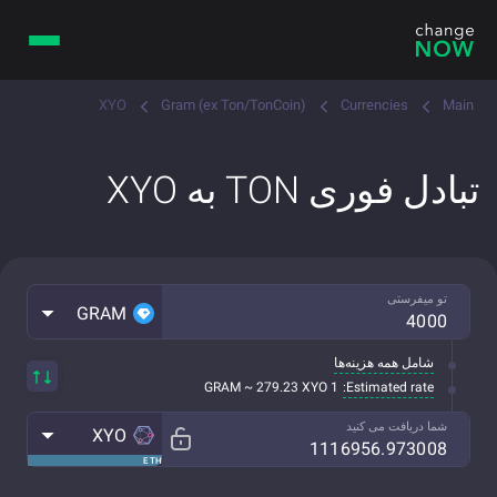
XYO
Gram (ex Ton/TonCoin)
Currencies
Main
تبادل فوری TON به XYO
تو میفرستی
GRAM
شامل همه هزینه‌ها
Estimated rate:
1 GRAM ~ 279.23 XYO
شما دریافت می کنید
XYO
ETH