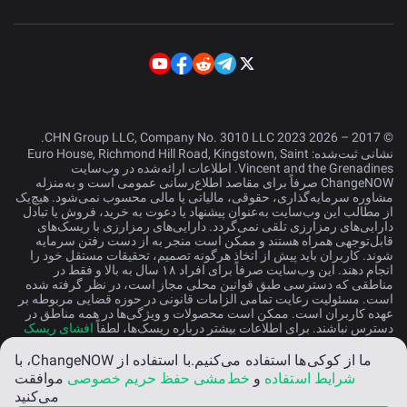
© 2017 – 2026 CHN Group LLC, Company No. 3010 LLC 2023.
نشانی ثبت‌شده: Euro House, Richmond Hill Road, Kingstown, Saint
Vincent and the Grenadines. اطلاعات ارائه‌شده در وب‌سایت
ChangeNOW صرفاً برای مقاصد اطلاع‌رسانی عمومی است و به‌منزله
مشاوره سرمایه‌گذاری، حقوقی، مالیاتی یا مالی محسوب نمی‌شود. هیچ‌یک
از مطالب این وب‌سایت به‌عنوان پیشنهاد یا دعوت به خرید، فروش یا تبادل
دارایی‌های رمزارزی تلقی نمی‌گردد. دارایی‌های رمزارزی با ریسک‌های
قابل‌توجهی همراه هستند و ممکن است منجر به از دست رفتن سرمایه
شوند. کاربران باید پیش از اتخاذ هرگونه تصمیم، تحقیقات مستقل خود را
انجام دهند. این وب‌سایت صرفاً برای افراد ۱۸ سال به بالا و فقط در
مناطقی که دسترسی طبق قوانین محلی مجاز است، در نظر گرفته شده
است. مسئولیت رعایت تمامی الزامات قانونی در حوزه قضایی مربوطه بر
عهده کاربران است. ممکن است محصولات و ویژگی‌ها در همه مناطق در
دسترس نباشند. برای اطلاعات بیشتر درباره ریسک‌ها، لطفاً
افشای ریسک
را مطالعه کنید.
ما از کوکی‌ها استفاده می‌کنیم.
با استفاده از ChangeNOW، با
شرایط استفاده
و
خط‌مشی حفظ حریم خصوصی
موافقت
فارسی
می‌کنید