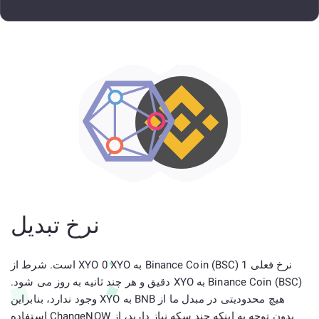
نرخ تبدیل
نرخ فعلی 1 Binance Coin (BSC) به XYO 0 XYO است. شرط از
Binance Coin (BSC) به XYO دقیق و هر چند ثانیه به روز می شود.
هیچ محدودیتی در مبدل ما از BNB به XYO وجود ندارد، بنابراین
بدون توجه به اینکه چند سکه نیاز دارید، از ChangeNOW استفاده