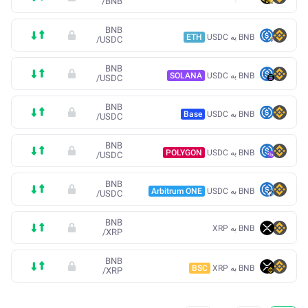
/
BNB
BNB
BNB به USDC
ETH
/
USDC
BNB
BNB به USDC
SOLANA
/
USDC
BNB
BNB به USDC
Base
/
USDC
BNB
BNB به USDC
POLYGON
/
USDC
BNB
BNB به USDC
Arbitrum ONE
/
USDC
BNB
BNB به XRP
/
XRP
BNB
BNB به XRP
BSC
/
XRP