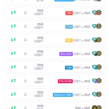
/
ETH
BNB
BNB به USDT
TRX
/
USDT
BNB
BNB به USDT
ETH
/
USDT
BNB
BNB به USDT
BSC
/
USDT
BNB
BNB به USDT
SOLANA
/
USDT
BNB
BNB به USDT
TON
/
USDT
BNB
BNB به USDT
POLYGON
/
USDT
BNB
BNB به USDT
Arbitrum ONE
/
USDT
BNB
BNB به BNB