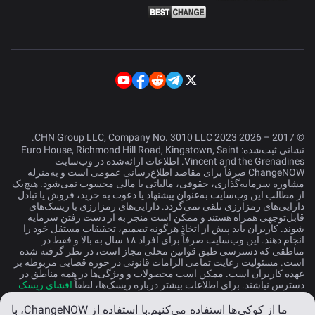
© 2017 – 2026 CHN Group LLC, Company No. 3010 LLC 2023.
نشانی ثبت‌شده: Euro House, Richmond Hill Road, Kingstown, Saint
Vincent and the Grenadines. اطلاعات ارائه‌شده در وب‌سایت
ChangeNOW صرفاً برای مقاصد اطلاع‌رسانی عمومی است و به‌منزله
مشاوره سرمایه‌گذاری، حقوقی، مالیاتی یا مالی محسوب نمی‌شود. هیچ‌یک
از مطالب این وب‌سایت به‌عنوان پیشنهاد یا دعوت به خرید، فروش یا تبادل
دارایی‌های رمزارزی تلقی نمی‌گردد. دارایی‌های رمزارزی با ریسک‌های
قابل‌توجهی همراه هستند و ممکن است منجر به از دست رفتن سرمایه
شوند. کاربران باید پیش از اتخاذ هرگونه تصمیم، تحقیقات مستقل خود را
انجام دهند. این وب‌سایت صرفاً برای افراد ۱۸ سال به بالا و فقط در
مناطقی که دسترسی طبق قوانین محلی مجاز است، در نظر گرفته شده
است. مسئولیت رعایت تمامی الزامات قانونی در حوزه قضایی مربوطه بر
عهده کاربران است. ممکن است محصولات و ویژگی‌ها در همه مناطق در
دسترس نباشند. برای اطلاعات بیشتر درباره ریسک‌ها، لطفاً
افشای ریسک
را مطالعه کنید.
ما از کوکی‌ها استفاده می‌کنیم.
با استفاده از ChangeNOW، با