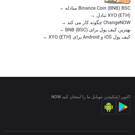
Binance Coin (BNB) BSC مبادله →
XYO (ETH) تبادل →
ChangeNOW چگونه کار می کند →
بهترین کیف پول برای BNB (BSC) →
کیف پول iOS و Android برای XYO (ETH) →
اکنون اپلیکیشن موبایل ما را امتحان کنید NOW