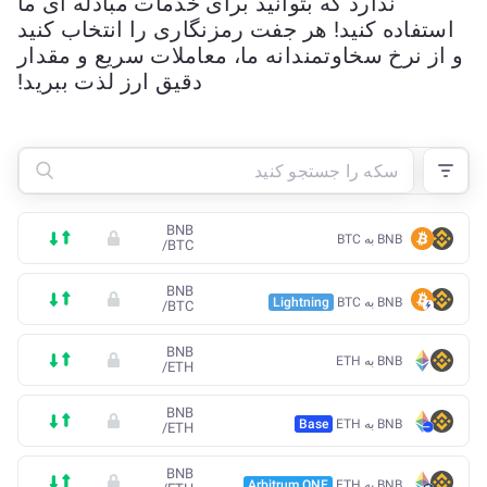
ندارد که بتوانید برای خدمات مبادله ای ما
استفاده کنید! هر جفت رمزنگاری را انتخاب کنید
و از نرخ سخاوتمندانه ما، معاملات سریع و مقدار
دقیق ارز لذت ببرید!
BNB
BNB به BTC
/
BTC
BNB
BNB به BTC
Lightning
/
BTC
BNB
BNB به ETH
/
ETH
BNB
BNB به ETH
Base
/
ETH
BNB
BNB به ETH
Arbitrum ONE