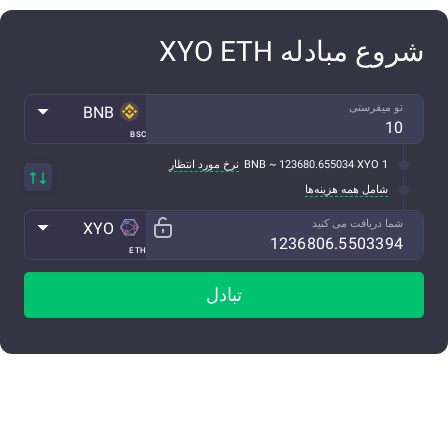
شروع مبادله XYO ETH
تو میفرستی
BNB
BSC
1 BNB ~ 123680.655034 XYO
نرخ مورد انتظار
شامل همه هزینه‌ها
شما دریافت می کنید
XYO
ETH
تبادل