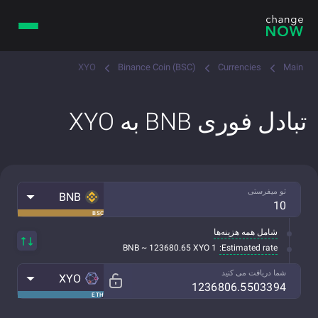
XYO
Binance Coin (BSC)
Currencies
Main
تبادل فوری BNB به XYO
تو میفرستی
BNB
BSC
شامل همه هزینه‌ها
Estimated rate:
1 BNB ~ 123680.65 XYO
شما دریافت می کنید
XYO
ETH