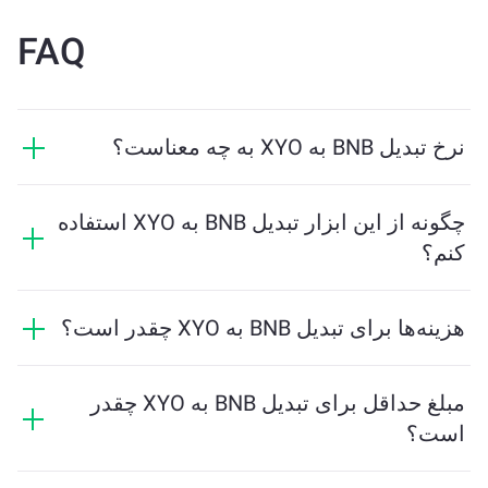
FAQ
نرخ تبدیل BNB به XYO به چه معناست؟
نرخ تبدیل نشان می‌دهد که در ازای BNB چه مقدار XYO
دریافت خواهید کرد. این نرخ براساس شرایط بازار، عرضه و
چگونه از این ابزار تبدیل BNB به XYO استفاده
تقاضا، و نقدینگی تغییر می‌کند.
کنم؟
فقط مقدار BNB که می‌خواهید تبدیل کنید را وارد کنید، و
ابزار مقدار تخمینی XYO دریافتی را محاسبه خواهد کرد.
هزینه‌ها برای تبدیل BNB به XYO چقدر است؟
سپس مراحل را دنبال کنید تا تراکنش کامل شود.
هزینه‌های تبادل بسته به شبکه، نقدینگی و شرایط بازار
متفاوت است. ChangeNOW نرخ‌های رقابتی را بدون
مبلغ حداقل برای تبدیل BNB به XYO چقدر
هزینه‌های پنهان ارائه می‌دهد، و مبلغ نهایی قبل از تایید
است؟
تراکنش نشان داده می‌شود.
مقدار حداقل بستگی به هزینه‌های شبکه و نقدینگی دارد.