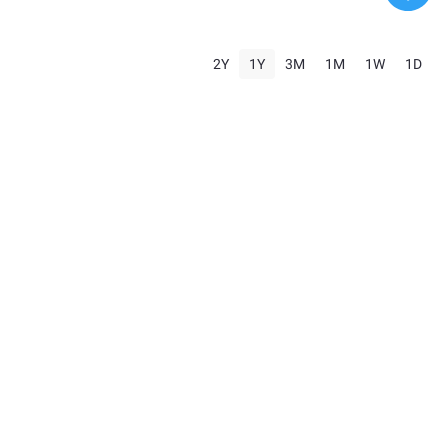
2Y
1Y
3M
1M
1W
1D