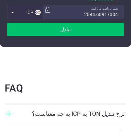
شما دریافت می کنید
ICP
تبادل
FAQ
نرخ تبدیل TON به ICP به چه معناست؟
نرخ تبدیل نشان می‌دهد که در ازای TON چه مقدار ICP