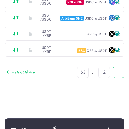
USDT به USDC
POLYGON
/
USDC
USDT
USDT به USDC
Arbitrum ONE
/
USDC
USDT
USDT به XRP
/
XRP
USDT
USDT به XRP
BSC
/
XRP
مشاهده همه
63
...
2
1