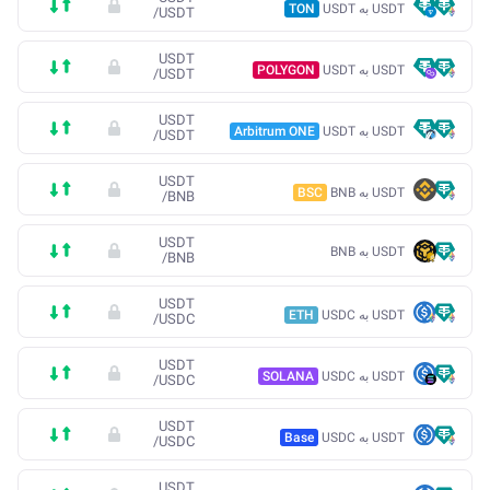
USDT به USDT
TON
/
USDT
USDT
USDT به USDT
POLYGON
/
USDT
USDT
USDT به USDT
Arbitrum ONE
/
USDT
USDT
USDT به BNB
BSC
/
BNB
USDT
USDT به BNB
/
BNB
USDT
USDT به USDC
ETH
/
USDC
USDT
USDT به USDC
SOLANA
/
USDC
USDT
USDT به USDC
Base
/
USDC
USDT