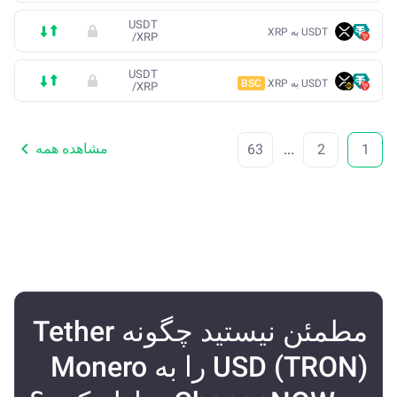
USDT
USDT به XRP
/
XRP
USDT
USDT به XRP
BSC
/
XRP
مشاهده همه
63
...
2
1
مطمئن نیستید چگونه Tether
USD (TRON) را به Monero