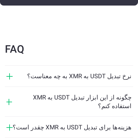
FAQ
نرخ تبدیل USDT به XMR به چه معناست؟
نرخ تبدیل نشان می‌دهد که در ازای USDT چه مقدار XMR
دریافت خواهید کرد. این نرخ براساس شرایط بازار، عرضه و
چگونه از این ابزار تبدیل USDT به XMR
تقاضا، و نقدینگی تغییر می‌کند.
استفاده کنم؟
فقط مقدار USDT که می‌خواهید تبدیل کنید را وارد کنید، و
ابزار مقدار تخمینی XMR دریافتی را محاسبه خواهد کرد.
هزینه‌ها برای تبدیل USDT به XMR چقدر است؟
سپس مراحل را دنبال کنید تا تراکنش کامل شود.