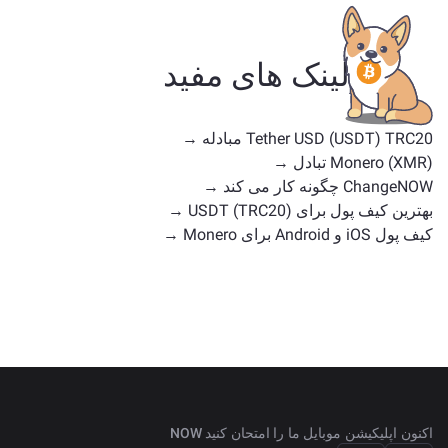
اینکه آیا یک استیبل‌کوین، توکن کاربردی، سکه حکومتی یا هر
نوع دیگری است. جایگزین‌های رایج شامل سایر ارزهای
دیجیتال با موارد استفاده یا موقعیت‌های بازار مشابه هستند.
لینک های مفید
همه دارایی‌های موجود برای تبادل را در
صفحه اصلی تبادل
بررسی کنید.
Tether USD (USDT) TRC20 مبادله →
Monero (XMR) تبادل →
ChangeNOW چگونه کار می کند →
بهترین کیف پول برای USDT (TRC20) →
کیف پول iOS و Android برای Monero →
اکنون اپلیکیشن موبایل ما را امتحان کنید NOW