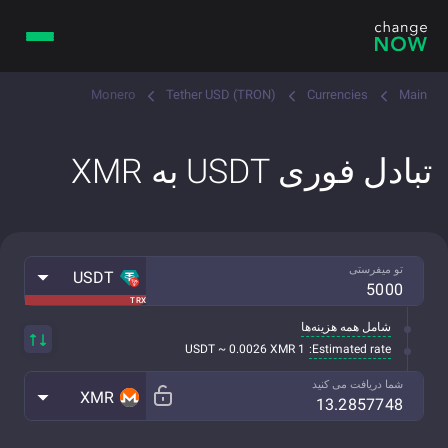
Monero
Tether USD (TRON)
Currencies
Main
تبادل فوری USDT به XMR
تو میفرستی
USDT
TRX
شامل همه هزینه‌ها
Estimated rate:
1 USDT ~ 0.0026 XMR
شما دریافت می کنید
XMR