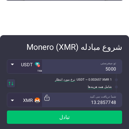
شروع مبادله Monero (XMR)
تو میفرستی
USDT
TRX
1 USDT ~ 0.002657 XMR
نرخ مورد انتظار
شامل همه هزینه‌ها
شما دریافت می کنید
XMR
تبادل