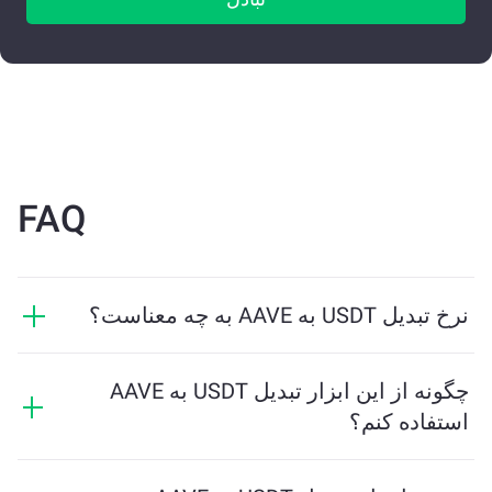
FAQ
نرخ تبدیل USDT به AAVE به چه معناست؟
نرخ تبدیل نشان می‌دهد که در ازای USDT چه مقدار AAVE
دریافت خواهید کرد. این نرخ براساس شرایط بازار، عرضه و
چگونه از این ابزار تبدیل USDT به AAVE
تقاضا، و نقدینگی تغییر می‌کند.
استفاده کنم؟
فقط مقدار USDT که می‌خواهید تبدیل کنید را وارد کنید، و