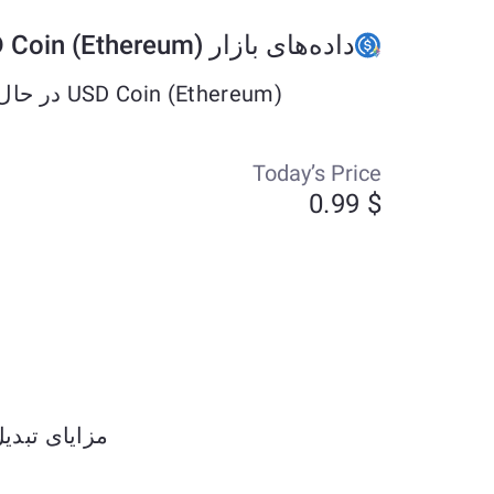
داده‌های بازار USD Coin (Ethereum)
USD Coin (Ethereum) در حال حاضر حدود $0.99 معامله می‌شود و طی هفت روز گذشته به میزان +0.01% تغییر کرده است.
Today’s Price
$ 0.99
مزایای تبدیل XRP به USD Coin (USDC) ETH را کش