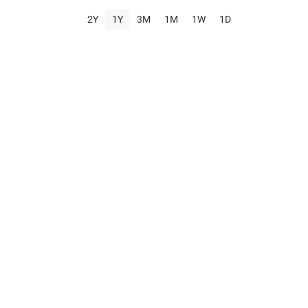
2Y
1Y
3M
1M
1W
1D