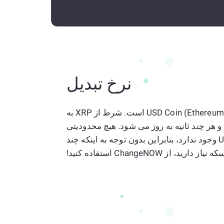
نرخ تبدیل
نرخ فعلی 1 XRP به USD Coin (Ethereum) 0 USDC است. شرط از XRP به
USD Coin () دقیق و هر چند ثانیه به روز می شود. هیچ محدودیتی
در مبدل ما از XRP به USDC وجود ندارد، بنابراین بدون توجه به اینکه چند
ه نیاز دارید، از ChangeNOW استفاده کنید!