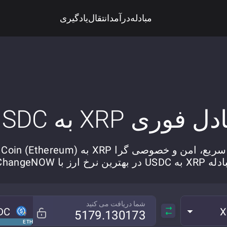
مبادله
درآمد
انتقال
یادگیری
دل فوری XRP به USDC
، امن و خصوصی گرا XRP به USD Coin (Ethereum).
 USDC در بهترین نرخ ارز با ChangeNOW.
شما دریافت می کنید
DC
X
ETH