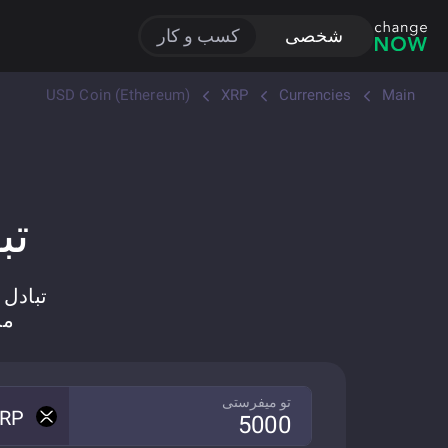
شخصی
کسب و کار
USD Coin (Ethereum)
XRP
Currencies
Main
تبا
تبادل سریع
مبادله XRP به
تو میفرستی
RP