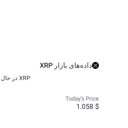
داده‌های بازار XRP
XRP در حال حاضر حدود $1.058 معامله می‌شود و طی هفت روز گذشته به میزان -1.41% تغییر کرده است.
Today’s Price
$ 1.058