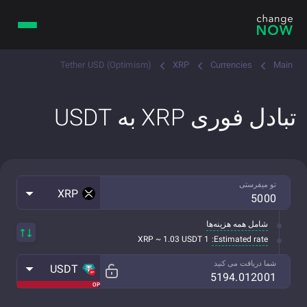
Tether USD (Optimism)
XRP
Currencies
Main
تبادل فوری XRP به USDT
تو میفرستی
XRP
شامل همه هزینه‌ها
Estimated rate:
1 XRP ~ 1.03 USDT
شما دریافت می کنید
USDT
OP