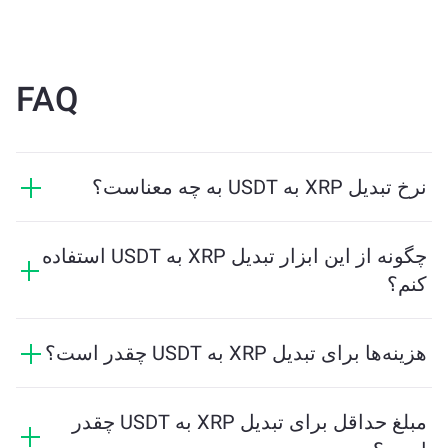
FAQ
نرخ تبدیل XRP به USDT به چه معناست؟
نرخ تبدیل نشان می‌دهد که در ازای XRP چه مقدار USDT
دریافت خواهید کرد. این نرخ براساس شرایط بازار، عرضه و
چگونه از این ابزار تبدیل XRP به USDT استفاده
تقاضا، و نقدینگی تغییر می‌کند.
کنم؟
فقط مقدار XRP که می‌خواهید تبدیل کنید را وارد کنید، و
ابزار مقدار تخمینی USDT دریافتی را محاسبه خواهد کرد.
هزینه‌ها برای تبدیل XRP به USDT چقدر است؟
سپس مراحل را دنبال کنید تا تراکنش کامل شود.
هزینه‌های تبادل بسته به شبکه، نقدینگی و شرایط بازار
متفاوت است. ChangeNOW نرخ‌های رقابتی را بدون
مبلغ حداقل برای تبدیل XRP به USDT چقدر
هزینه‌های پنهان ارائه می‌دهد، و مبلغ نهایی قبل از تایید