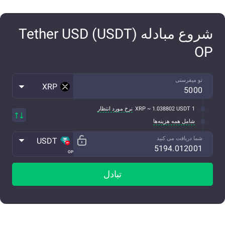
شروع مبادله Tether USD (USDT)
OP
تو میفرستی
XRP
1 XRP ~ 1.038802 USDT
نرخ مورد انتظار
شامل همه هزینه‌ها
شما دریافت می کنید
USDT
OP
تبادل