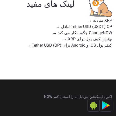
لینک های مفید
دارایی‌های موجود برای تبادل را در
صفحه اصلی تبادل
بررسی کنید.
XRP مبادله →
Tether USD (USDT) OP تبادل →
ChangeNOW چگونه کار می کند →
بهترین کیف پول برای XRP →
کیف پول iOS و Android برای Tether USD (OP) →
اکنون اپلیکیشن موبایل ما را امتحان کنید NOW