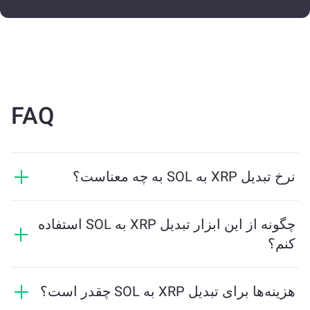
FAQ
نرخ تبدیل XRP به SOL به چه معناست؟
نرخ تبدیل نشان می‌دهد که در ازای XRP چه مقدار SOL
دریافت خواهید کرد. این نرخ براساس شرایط بازار، عرضه و
چگونه از این ابزار تبدیل XRP به SOL استفاده
تقاضا، و نقدینگی تغییر می‌کند.
کنم؟
فقط مقدار XRP که می‌خواهید تبدیل کنید را وارد کنید، و
ابزار مقدار تخمینی SOL دریافتی را محاسبه خواهد کرد.
هزینه‌ها برای تبدیل XRP به SOL چقدر است؟
سپس مراحل را دنبال کنید تا تراکنش کامل شود.