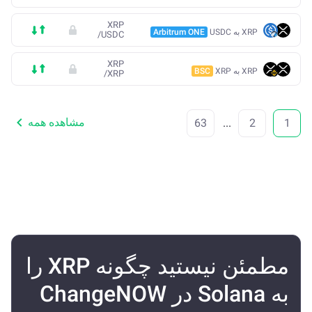
XRP
XRP به USDC
Arbitrum ONE
/
USDC
XRP
XRP به XRP
BSC
/
XRP
مشاهده همه
63
...
2
1
مطمئن نیستید چگونه XRP را
به Solana در ChangeNOW