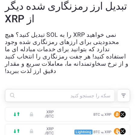
تبدیل ارز رمزنگاری شده دیگر
از XRP
نمی خواهید XRP را به SOL تبدیل کنید؟ هیچ
محدودیتی برای ارزهای رمزنگاری شده وجود
ندارد که بتوانید برای خدمات مبادله ای ما
استفاده کنید! هر جفت رمزنگاری را انتخاب کنید
و از نرخ سخاوتمندانه ما، معاملات سریع و مقدار
دقیق ارز لذت ببرید!
XRP
XRP به BTC
/
BTC
XRP
XRP به BTC
Lightning
/
BTC