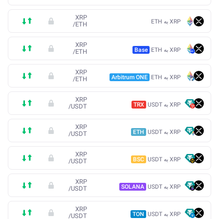
XRP
XRP به ETH
/
ETH
XRP
XRP به ETH
Base
/
ETH
XRP
XRP به ETH
Arbitrum ONE
/
ETH
XRP
XRP به USDT
TRX
/
USDT
XRP
XRP به USDT
ETH
/
USDT
XRP
XRP به USDT
BSC
/
USDT
XRP
XRP به USDT
SOLANA
/
USDT
XRP
XRP به USDT
TON
/
USDT