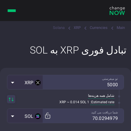
Solana
XRP
Currencies
Main
تبادل فوری XRP به SOL
تو میفرستی
XRP
شامل همه هزینه‌ها
Estimated rate:
1 XRP ~ 0.014 SOL
شما دریافت می کنید
SOL