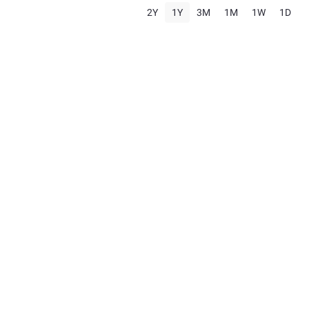
2Y
1Y
3M
1M
1W
1D