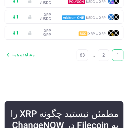
XRP به USDC
POLYGON
/
USDC
XRP
XRP به USDC
Arbitrum ONE
/
USDC
XRP
XRP به XRP
BSC
/
XRP
مشاهده همه
63
...
2
1
مطمئن نیستید چگونه XRP را
به Filecoin در ChangeNOW