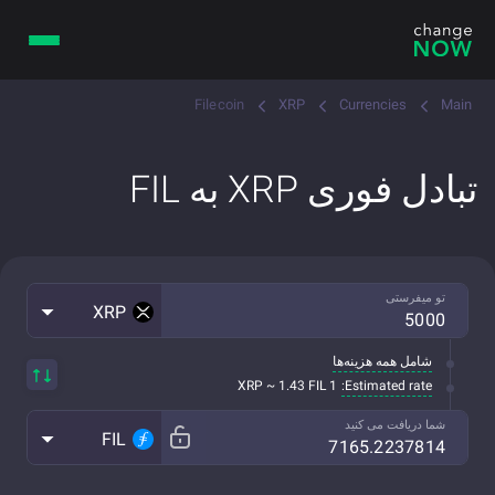
Filecoin
XRP
Currencies
Main
تبادل فوری XRP به FIL
تو میفرستی
XRP
شامل همه هزینه‌ها
Estimated rate:
1 XRP ~ 1.43 FIL
شما دریافت می کنید
FIL