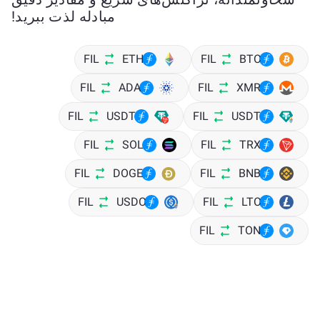
مبادله لذت ببرید!
FIL
ETH
FIL
BTC
FIL
ADA
FIL
XMR
FIL
USDT
FIL
USDT
FIL
SOL
FIL
TRX
FIL
DOGE
FIL
BNB
FIL
USDC
FIL
LTC
FIL
TON