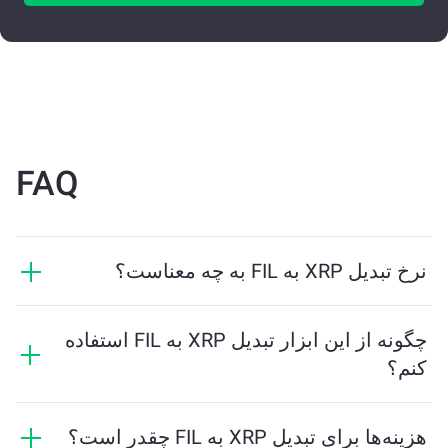
FAQ
نرخ تبدیل XRP به FIL به چه معناست؟
نرخ تبدیل نشان می‌دهد که در ازای XRP چه مقدار FIL
دریافت خواهید کرد. این نرخ براساس شرایط بازار، عرضه و
چگونه از این ابزار تبدیل XRP به FIL استفاده
تقاضا، و نقدینگی تغییر می‌کند.
کنم؟
فقط مقدار XRP که می‌خواهید تبدیل کنید را وارد کنید، و
ابزار مقدار تخمینی FIL دریافتی را محاسبه خواهد کرد. سپس
هزینه‌ها برای تبدیل XRP به FIL چقدر است؟