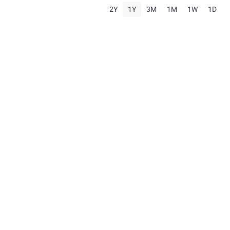
2Y
1Y
3M
1M
1W
1D