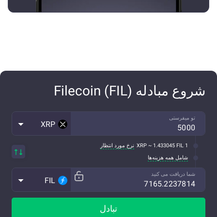
شروع مبادله Filecoin (FIL)
تو میفرستی
XRP
1 XRP ~ 1.433045 FIL
نرخ مورد انتظار
شامل همه هزینه‌ها
شما دریافت می کنید
FIL
تبادل