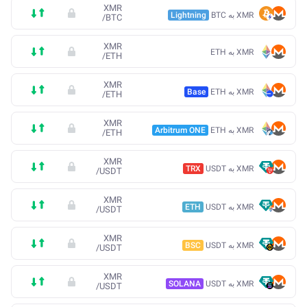
XMR
XMR به BTC
Lightning
/
BTC
XMR
XMR به ETH
/
ETH
XMR
XMR به ETH
Base
/
ETH
XMR
XMR به ETH
Arbitrum ONE
/
ETH
XMR
XMR به USDT
TRX
/
USDT
XMR
XMR به USDT
ETH
/
USDT
XMR
XMR به USDT
BSC
/
USDT
XMR
XMR به USDT
SOLANA
/
USDT