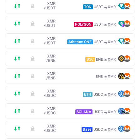
XMR
XMR به USDT
TON
/
USDT
XMR
XMR به USDT
POLYGON
/
USDT
XMR
XMR به USDT
Arbitrum ONE
/
USDT
XMR
XMR به BNB
BSC
/
BNB
XMR
XMR به BNB
/
BNB
XMR
XMR به USDC
ETH
/
USDC
XMR
XMR به USDC
SOLANA
/
USDC
XMR
XMR به USDC
Base
/
USDC