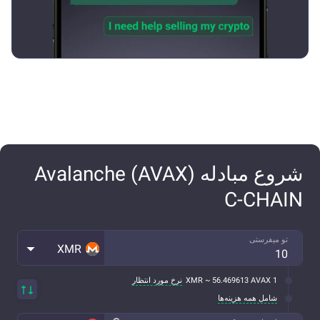
شروع مبادله Avalanche (AVAX)
C-CHAIN
تو میفرستی
XMR
1 XMR ~ 56.469613 AVAX
نرخ مورد انتظار
شامل همه هزینه‌ها