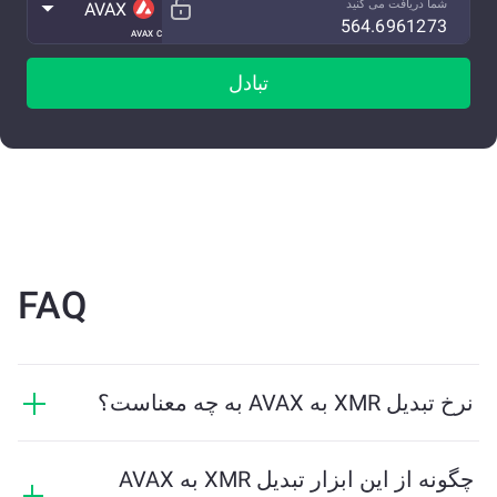
شما دریافت می کنید
AVAX
AVAX C
تبادل
FAQ
نرخ تبدیل XMR به AVAX به چه معناست؟
نرخ تبدیل نشان می‌دهد که در ازای XMR چه مقدار AVAX
دریافت خواهید کرد. این نرخ براساس شرایط بازار، عرضه و
چگونه از این ابزار تبدیل XMR به AVAX