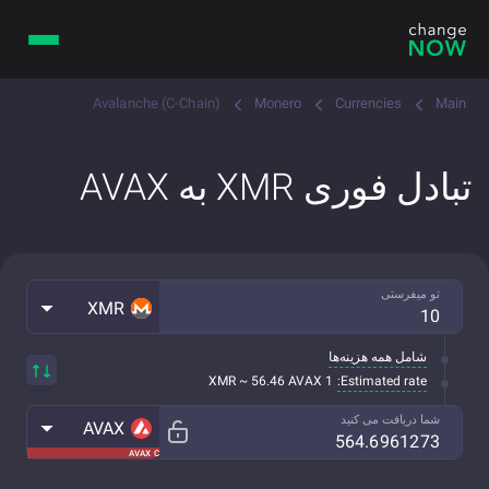
Avalanche (C-Chain)
Monero
Currencies
Main
تبادل فوری XMR به AVAX
تو میفرستی
XMR
شامل همه هزینه‌ها
Estimated rate:
1 XMR ~ 56.46 AVAX
شما دریافت می کنید
AVAX
AVAX C