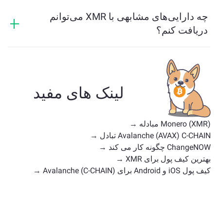
قیمت XMR در ۲۴ ساعت گذشته به میزان +1.97% تغییر
بلاکچین‌های مختلف را برای کاربران آسان می‌سازد.
کرده است.
چه دارایی‌های مشابهی با XMR می‌توانم
دریافت کنم؟
دارایی‌های مشابه XMR بستگی به دسته‌بندی آن دارند —
اینکه آیا یک استیبل‌کوین، توکن کاربردی، سکه حکومتی یا هر
نوع دیگری است. جایگزین‌های رایج شامل سایر ارزهای
دیجیتال با موارد استفاده یا موقعیت‌های بازار مشابه هستند.
لینک های مفید
همه دارایی‌های موجود برای تبادل را در
صفحه اصلی تبادل
بررسی کنید.
Monero (XMR) مبادله →
Avalanche (AVAX) C-CHAIN تبادل →
ChangeNOW چگونه کار می کند →
بهترین کیف پول برای XMR →
کیف پول iOS و Android برای Avalanche (C-CHAIN) →