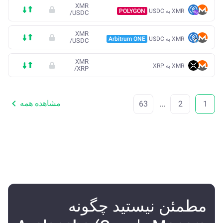
XMR
XMR به USDC
POLYGON
/
USDC
XMR
XMR به USDC
Arbitrum ONE
/
USDC
XMR
XMR به XRP
/
XRP
مشاهده همه
63
...
2
1
مطمئن نیستید چگونه