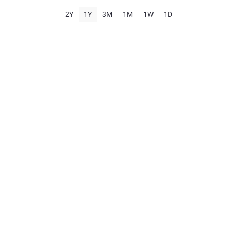
2Y
1Y
3M
1M
1W
1D