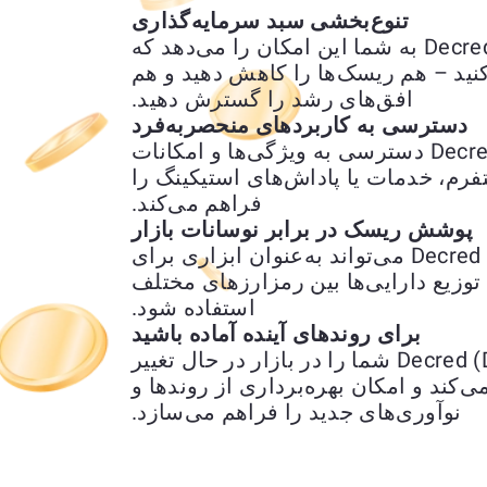
تنوع‌بخشی سبد سرمایه‌گذاری
تبدیل Ethereum (ETH) به Decred (DCR) به شما این امکان را می‌دهد که
کنید – هم ریسک‌ها را کاهش دهید و هم
افق‌های رشد را گسترش دهید.
دسترسی به کاربردهای منحصربه‌فرد
تبدیل Ethereum (ETH) به Decred (DCR) دسترسی به ویژگی‌ها و امکانات
رم، خدمات یا پاداش‌های استیکینگ را
فراهم می‌کند.
پوشش ریسک در برابر نوسانات بازار
تبدیل Ethereum (ETH) به Decred (DCR) می‌تواند به‌عنوان ابزاری برای
وزیع دارایی‌ها بین رمزارزهای مختلف
استفاده شود.
برای روندهای آینده آماده باشید
تبدیل Ethereum (ETH) به Decred (DCR) شما را در بازار در حال تغییر
ی‌کند و امکان بهره‌برداری از روندها و
نوآوری‌های جدید را فراهم می‌سازد.