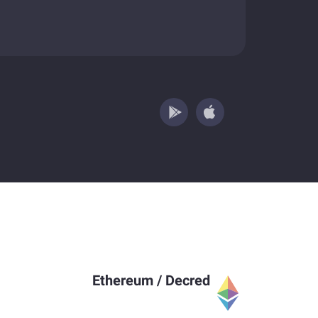
Ethereum
/
Decred