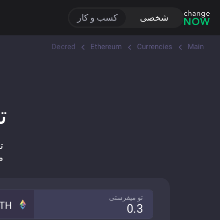
شخصی
کسب و کار
Decred
Ethereum
Currencies
Main
تب
تب
مبادله
تو میفرستی
TH