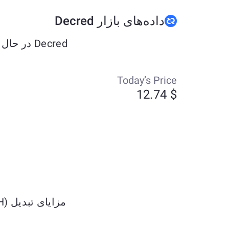
داده‌های بازار Decred
Decred در حال حاضر حدود $12.74 معامله می‌شود و طی هفت روز گذشته به میزان -2.99% تغییر کرده است.
Today’s Price
$ 12.74
مزایای تبدیل Ethereum (ETH) به Decred (DCR) را کشف کنید