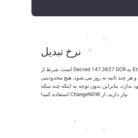
نرخ تبدیل
نرخ فعلی 1 Ethereum به Decred 147.3827 DCR است. شرط از
 به Decred دقیق و هر چند ثانیه به روز می شود. هیچ محدودیتی
ل ما از ETH به DCR وجود ندارد، بنابراین بدون توجه به اینکه چند سکه
نیاز دارید، از ChangeNOW استفاده کنید!