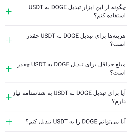
دریافت خواهید کرد. این نرخ براساس شرایط بازار، عرضه و
چگونه از این ابزار تبدیل DOGE به USDT
تقاضا، و نقدینگی تغییر می‌کند.
استفاده کنم؟
فقط مقدار DOGE که می‌خواهید تبدیل کنید را وارد کنید، و
ابزار مقدار تخمینی USDT دریافتی را محاسبه خواهد کرد.
هزینه‌ها برای تبدیل DOGE به USDT چقدر
سپس مراحل را دنبال کنید تا تراکنش کامل شود.
است؟
هزینه‌های تبادل بسته به شبکه، نقدینگی و شرایط بازار
متفاوت است. ChangeNOW نرخ‌های رقابتی را بدون
مبلغ حداقل برای تبدیل DOGE به USDT چقدر
هزینه‌های پنهان ارائه می‌دهد، و مبلغ نهایی قبل از تایید
است؟
تراکنش نشان داده می‌شود.
مقدار حداقل بستگی به هزینه‌های شبکه و نقدینگی دارد.
پلتفرم به‌طور خودکار حداقل مبلغ مورد نیاز برای تضمین
آیا برای تبدیل DOGE به USDT به شناسنامه نیاز
انجام تراکنش روان را محاسبه می‌کند. اما در بیشتر موارد،
دارم؟
مقدار حداقل معادل 2 دلار است.
تبادلات در ChangeNOW نیازی به شناسنامه ندارند و این
فرایند را سریع و ناشناس می‌کند. با این حال، اگر وارد
آیا می‌توانم DOGE را به USDT تبدیل کنم؟
ChangeNOW Pro شوید و مراحل احراز هویت را تکمیل کنید،