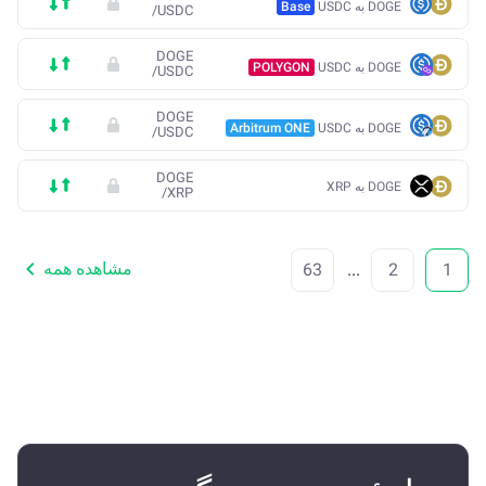
DOGE به USDC
Base
/
USDC
DOGE
DOGE به USDC
POLYGON
/
USDC
DOGE
DOGE به USDC
Arbitrum ONE
/
USDC
DOGE
DOGE به XRP
/
XRP
مشاهده همه
63
...
2
1