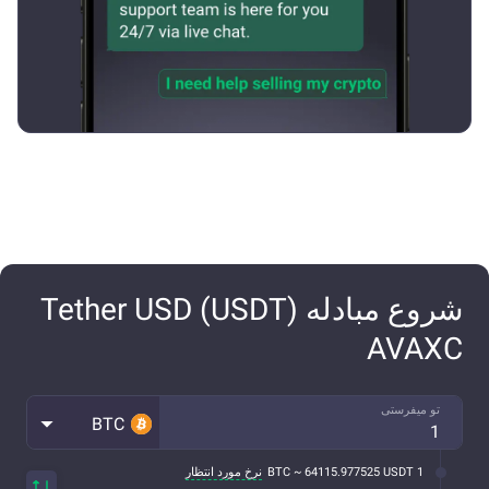
شروع مبادله Tether USD (USDT)
AVAXC
تو میفرستی
BTC
1 BTC ~ 64115.977525 USDT
نرخ مورد انتظار