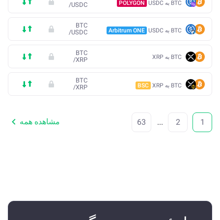
BTC به USDC
POLYGON
/
USDC
BTC
BTC به USDC
Arbitrum ONE
/
USDC
BTC
BTC به XRP
/
XRP
BTC
BTC به XRP
BSC
/
XRP
مشاهده همه
63
...
2
1