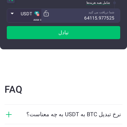
شامل همه هزینه‌ها
شما دریافت می کنید
USDT
AVAX C
تبادل
FAQ
نرخ تبدیل BTC به USDT به چه معناست؟
نرخ تبدیل نشان می‌دهد که در ازای BTC چه مقدار USDT