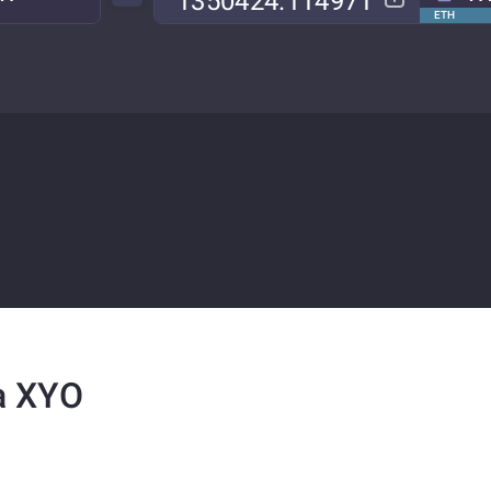
ETH
a XYO