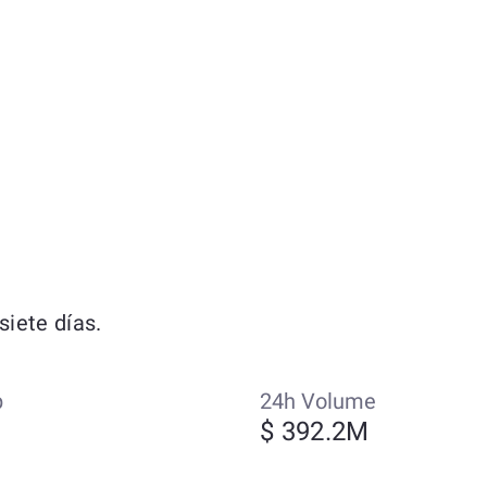
iete días.
p
24h Volume
$ 392.2M