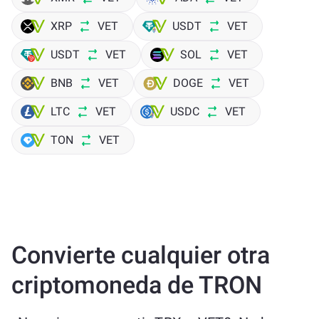
XRP
VET
USDT
VET
USDT
VET
SOL
VET
BNB
VET
DOGE
VET
LTC
VET
USDC
VET
TON
VET
Convierte cualquier otra
criptomoneda de TRON