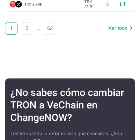
TRX
TRX a XRP
/
XRP
Ver todo
1
2
...
63
¿No sabes cómo cambiar
TRON a VeChain en
ChangeNOW?
Tenemos toda la información que necesitas. ¿Aún