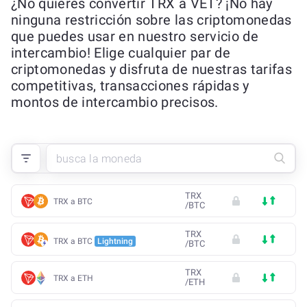
¿No quieres convertir TRX a VET? ¡No hay
ninguna restricción sobre las criptomonedas
que puedes usar en nuestro servicio de
intercambio! Elige cualquier par de
criptomonedas y disfruta de nuestras tarifas
competitivas, transacciones rápidas y
montos de intercambio precisos.
TRX
TRX a BTC
/
BTC
TRX
TRX a BTC
Lightning
/
BTC
TRX
TRX a ETH
/
ETH