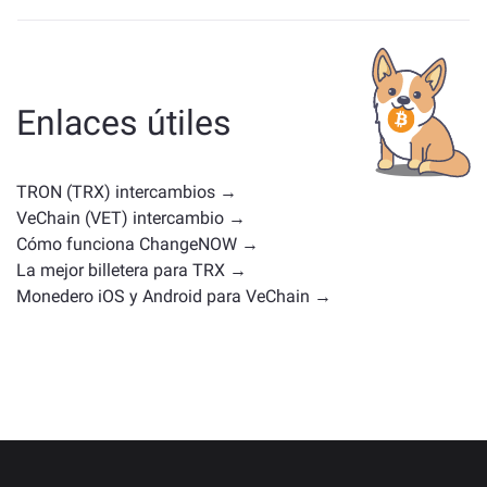
Los activos similares a TRX dependen de tu categoría,
ya sea una stablecoin, un token de utilidad, una
moneda de gobernanza u otro tipo. Las alternativas
comunes incluyen otras criptomonedas con casos de
Enlaces útiles
uso o posiciones en el mercado similares. Consulta
todos los activos disponibles para intercambiar en la
página principal de intercambio
.
TRON (TRX) intercambios →
VeChain (VET) intercambio →
Cómo funciona ChangeNOW →
La mejor billetera para TRX →
Monedero iOS y Android para VeChain →