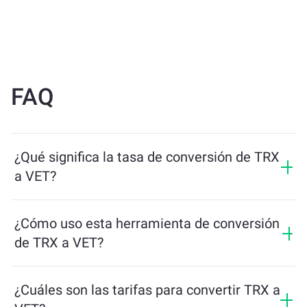
FAQ
¿Qué significa la tasa de conversión de TRX
a VET?
La tasa de conversión muestra cuántos VET recibirás a
cambio de TRX. Esta tasa fluctúa según las
¿Cómo uso esta herramienta de conversión
condiciones del mercado, la oferta y la demanda, y la
de TRX a VET?
liquidez.
Simplemente ingresa la cantidad de TRX que quieres
intercambiar, y la herramienta calculará la cantidad
¿Cuáles son las tarifas para convertir TRX a
estimada de VET que recibirás. Luego, sigue los pasos