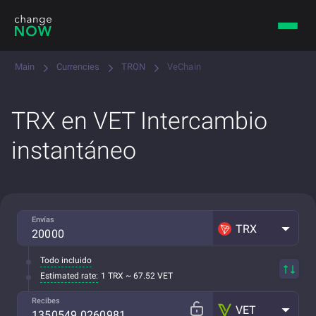
Main
Currencies
TRON
VeChain
TRX en VET Intercambio
instantáneo
Envías
TRX
Todo incluido
Estimated rate:
1 TRX ~ 67.52 VET
Recibes
VET