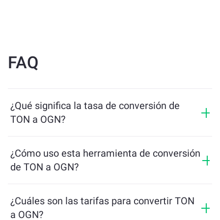
FAQ
¿Qué significa la tasa de conversión de
TON a OGN?
La tasa de conversión muestra cuántos OGN recibirás
a cambio de TON. Esta tasa fluctúa según las
¿Cómo uso esta herramienta de conversión
condiciones del mercado, la oferta y la demanda, y la
de TON a OGN?
liquidez.
Simplemente ingresa la cantidad de TON que quieres
intercambiar, y la herramienta calculará la cantidad
¿Cuáles son las tarifas para convertir TON
estimada de OGN que recibirás. Luego, sigue los pasos
a OGN?