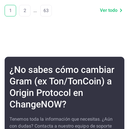
Ver todo
1
2
...
63
¿No sabes cómo cambiar
Gram (ex Ton/TonCoin) a
Origin Protocol en
ChangeNOW?
Tenemos toda la información que necesitas. ¿Aún
con dudas? Contacta a nuestro equipo de soporte