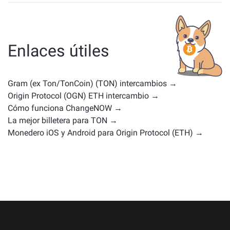
Los activos similares a TON dependen de tu categoría,
ya sea una stablecoin, un token de utilidad, una
moneda de gobernanza u otro tipo. Las alternativas
comunes incluyen otras criptomonedas con casos de
Enlaces útiles
uso o posiciones en el mercado similares. Consulta
todos los activos disponibles para intercambiar en la
página principal de intercambio
.
Gram (ex Ton/TonCoin) (TON) intercambios →
Origin Protocol (OGN) ETH intercambio →
Cómo funciona ChangeNOW →
La mejor billetera para TON →
Monedero iOS y Android para Origin Protocol (ETH) →