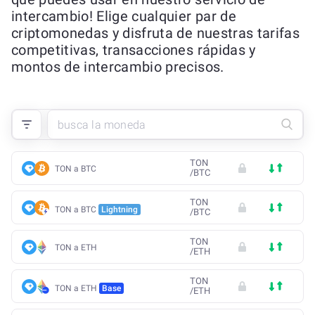
intercambio! Elige cualquier par de
criptomonedas y disfruta de nuestras tarifas
competitivas, transacciones rápidas y
montos de intercambio precisos.
TON
TON a BTC
/
BTC
TON
TON a BTC
Lightning
/
BTC
TON
TON a ETH
/
ETH
TON
TON a ETH
Base
/
ETH