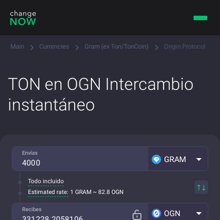
Main
Currencies
Gram (ex Ton/TonCoin)
Origin Protocol
TON en OGN Intercambio
instantáneo
Envías
GRAM
Todo incluido
Estimated rate:
1 GRAM ~ 82.8 OGN
Recibes
OGN