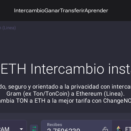
Intercambio
Ganar
Transferir
Aprender
 (Linea)
ETH Intercambio ins
do, seguro y orientado a la privacidad con interc
Gram (ex Ton/TonCoin) a Ethereum (Linea).
mbia TON a ETH a la mejor tarifa con Change
Recibes
RAM
E