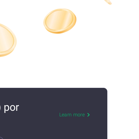
 por
Learn more