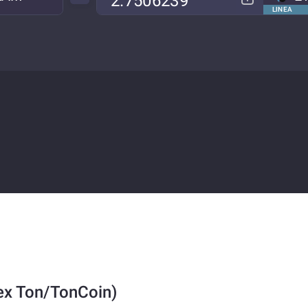
LINEA
ex Ton/TonCoin)