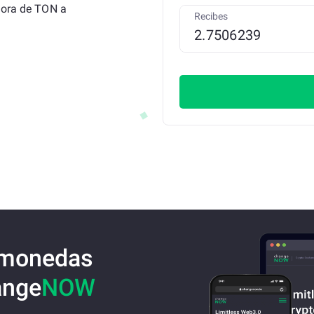
dora de TON a
Recibes
omonedas
ange
NOW