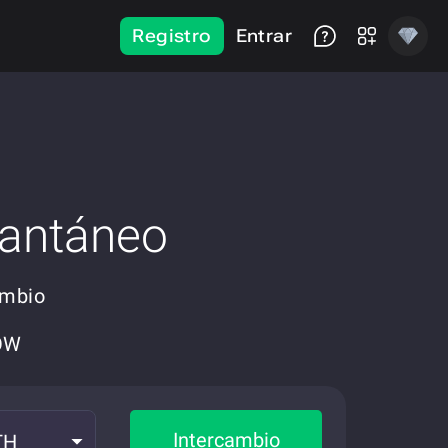
Registro
Entrar
tantáneo
ambio
NOW
Intercambio
TH