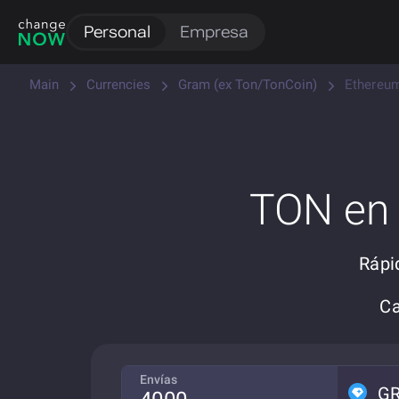
Personal
Empresa
Main
Currencies
Gram (ex Ton/TonCoin)
Ethereum
TON en 
Rápi
Ca
Envías
G