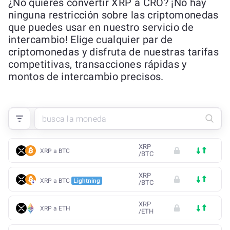
¿No quieres convertir XRP a CRO? ¡No hay
ninguna restricción sobre las criptomonedas
que puedes usar en nuestro servicio de
intercambio! Elige cualquier par de
criptomonedas y disfruta de nuestras tarifas
competitivas, transacciones rápidas y
montos de intercambio precisos.
XRP
XRP a BTC
/
BTC
XRP
XRP a BTC
Lightning
/
BTC
XRP
XRP a ETH
/
ETH