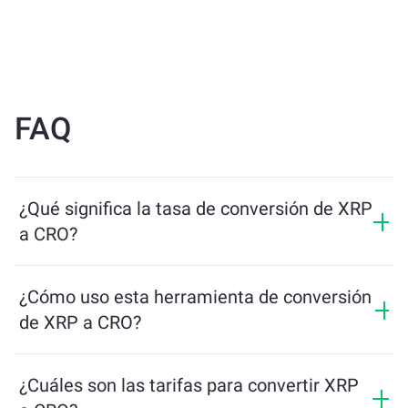
FAQ
¿Qué significa la tasa de conversión de XRP
a CRO?
La tasa de conversión muestra cuántos CRO recibirás
a cambio de XRP. Esta tasa fluctúa según las
¿Cómo uso esta herramienta de conversión
condiciones del mercado, la oferta y la demanda, y la
de XRP a CRO?
liquidez.
Simplemente ingresa la cantidad de XRP que quieres
intercambiar, y la herramienta calculará la cantidad
¿Cuáles son las tarifas para convertir XRP
estimada de CRO que recibirás. Luego, sigue los pasos