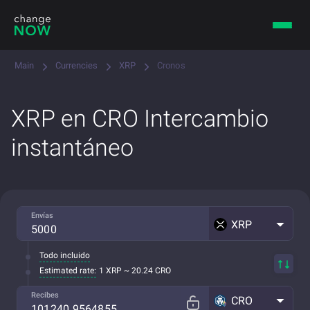
Main
Currencies
XRP
Cronos
XRP en CRO Intercambio
instantáneo
Envías
XRP
Todo incluido
Estimated rate:
1 XRP ~ 20.24 CRO
Recibes
CRO