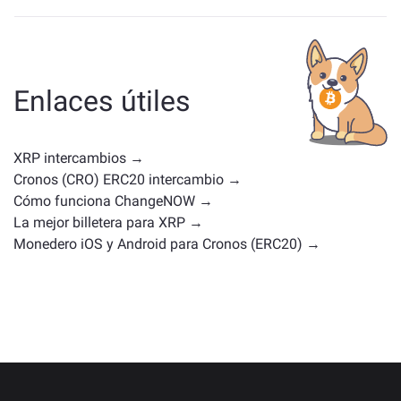
Los activos similares a XRP dependen de tu categoría,
ya sea una stablecoin, un token de utilidad, una
moneda de gobernanza u otro tipo. Las alternativas
comunes incluyen otras criptomonedas con casos de
Enlaces útiles
uso o posiciones en el mercado similares. Consulta
todos los activos disponibles para intercambiar en la
página principal de intercambio
.
XRP intercambios →
Cronos (CRO) ERC20 intercambio →
Cómo funciona ChangeNOW →
La mejor billetera para XRP →
Monedero iOS y Android para Cronos (ERC20) →