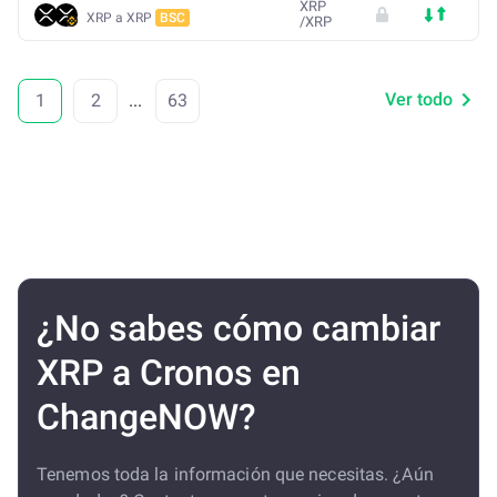
XRP
XRP a XRP
BSC
/
XRP
Ver todo
1
2
...
63
¿No sabes cómo cambiar
XRP a Cronos en
ChangeNOW?
Tenemos toda la información que necesitas. ¿Aún