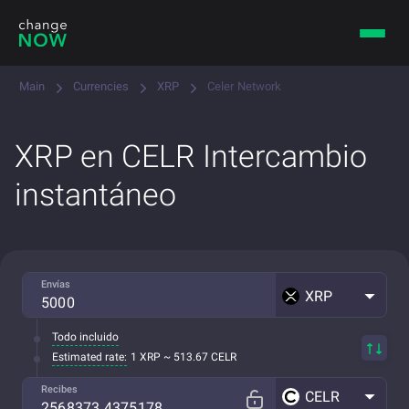
Main
Currencies
XRP
Celer Network
XRP en CELR Intercambio
instantáneo
Envías
XRP
Todo incluido
Estimated rate:
1 XRP ~ 513.67 CELR
Recibes
CELR