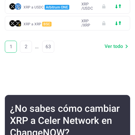
XRP
XRP a USDC
Arbitrum ONE
/
USDC
XRP
XRP a XRP
BSC
/
XRP
Ver todo
1
2
...
63
¿No sabes cómo cambiar
XRP a Celer Network en
ChangeNOW?