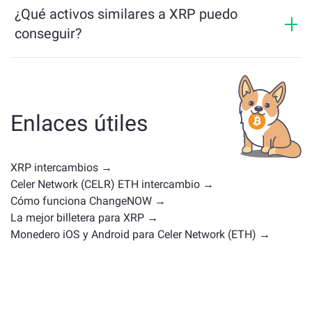
últimas 24 horas.
¿Qué activos similares a XRP puedo
conseguir?
Los activos similares a XRP dependen de tu categoría,
ya sea una stablecoin, un token de utilidad, una
moneda de gobernanza u otro tipo. Las alternativas
comunes incluyen otras criptomonedas con casos de
Enlaces útiles
uso o posiciones en el mercado similares. Consulta
todos los activos disponibles para intercambiar en la
página principal de intercambio
.
XRP intercambios →
Celer Network (CELR) ETH intercambio →
Cómo funciona ChangeNOW →
La mejor billetera para XRP →
Monedero iOS y Android para Celer Network (ETH) →