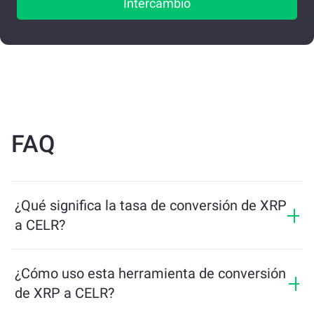
Intercambio
FAQ
¿Qué significa la tasa de conversión de XRP
a CELR?
La tasa de conversión muestra cuántos CELR recibirás
a cambio de XRP. Esta tasa fluctúa según las
¿Cómo uso esta herramienta de conversión
condiciones del mercado, la oferta y la demanda, y la
de XRP a CELR?
liquidez.