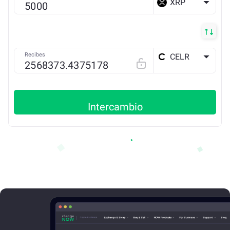
XRP
Recibes
CELR
ETH
Intercambio