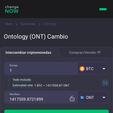
Main
Currencies
Ontology
Ontology (ONT) Cambio
Intercambiar criptomonedas
Comprar/Vender 💳
Envías
BTC
Todo incluido
Estimated rate:
1 BTC ~ 1417559.87 ONT
Recibes
ONT