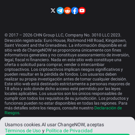
© 2017 – 2026 CHN Group LLC, Company No. 3010 LLC 2023.
Dirección registrada: Euro House, Richmond Hill Road, Kingstown,
Saint Vincent and the Grenadines. La información disponible en el
sitio web de ChangeNOW se proporciona únicamente con fines
informativos generales y no constituye asesoramiento de inversión,
legal, fiscal ni financiero. Nada en este sitio web constituye una
oferta o solicitud para comprar, vender o intercambiar
criptoactivos. Los criptoactivos implican riesgos significativos y
pueden resultar en la pérdida de fondos. Los usuarios deben
realizar su propia investigación antes de tomar cualquier decisión.
Este sitio web está destinado estrictamente a personas mayores de
18 años y solo donde dicho acceso esté permitido por las leyes
locales aplicables. Los usuarios son los únicos responsables de
cumplir con todos los requisitos de su jurisdicción. Los productos y
funciones pueden no estar disponibles en todas las regiones. Para
más detalles sobre los riesgos, consulte nuestro
Declaración de
Riesgos
.
Usamos cookies.
Al usar ChangeNOW, aceptas
Español
Términos de Uso
y
Política de Privacidad