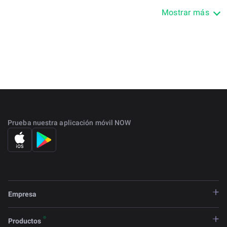
network. In 2018, the Ontology devs team launched a
Mostrar más
mainnet and now the platform works on its own
blockchain. ONT is a governance token and serves two
purposes: it enables ONT coin holders to vote for some
network-related decisions and provides a passive income
for those who decide to stake it.
The coin didn’t have an ICO; instead, the tokens were sold
to private investors. Common users – mainly NEO holders
– received ONT through airdrops.
Prueba nuestra aplicación móvil NOW
Empresa
Productos