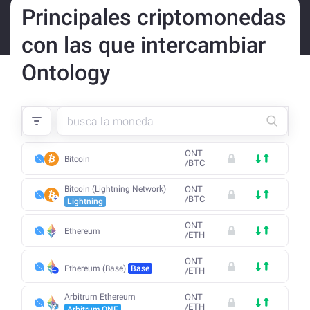
Principales criptomonedas
con las que intercambiar
Ontology
ONT
Bitcoin
/
BTC
Bitcoin (Lightning Network)
ONT
/
BTC
Lightning
ONT
Ethereum
/
ETH
ONT
Ethereum (Base)
Base
/
ETH
Arbitrum Ethereum
ONT
/
ETH
Arbitrum ONE