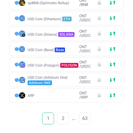
ONT
opBNB (Optimistic Rollup)
/
BNB
ONT
USD Coin (Ethereum)
ETH
/
USDC
ONT
USD Coin (Solana)
SOLANA
/
USDC
ONT
USD Coin (Base)
Base
/
USDC
ONT
USD Coin (Polygon)
POLYGON
/
USDC
USD Coin (Arbitrum One)
ONT
/
USDC
Arbitrum ONE
ONT
XRP
/
XRP
1
2
...
63