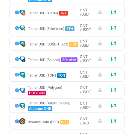
ONT
Tether USD (TRON)
TRX
/
USDT
ONT
Tether USD (Ethereum)
ETH
/
USDT
ONT
Tether USD (BUSD-T BSC)
BSC
/
USDT
ONT
Tether USD (Solana)
SOLANA
/
USDT
ONT
Tether USD (TON)
TON
/
USDT
Tether USD (Polygon)
ONT
/
USDT
POLYGON
Tether USD (Arbitrum One)
ONT
/
USDT
Arbitrum ONE
ONT
Binance Coin (BSC)
BSC
/
BNB